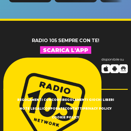
tappa
riconferma
fino alla n
un GRANDE
prima"
SUCCESSO!
RADIO 105 SEMPRE CON TE!
SCARICA L'APP
disponibile su
REGOLAMENTI CONCORSI
REGOLAMENTI GIOCHI LIBERI
NOTE LEGALI
CORPORATE
CONTATTI
PRIVACY POLICY
COOKIE POLICY