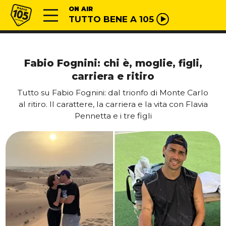
Vai al contenuto
Radio 105
ON AIR
TUTTO BENE A 105
Fabio Fognini: chi è, moglie, figli,
carriera e ritiro
Tutto su Fabio Fognini: dal trionfo di Monte Carlo
al ritiro. Il carattere, la carriera e la vita con Flavia
Pennetta e i tre figli