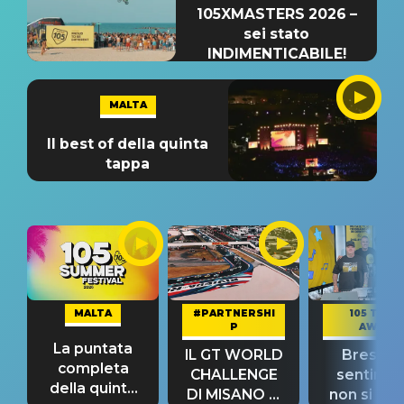
105XMASTERS 2026 –
sei stato
INDIMENTICABILE!
MALTA
Il best of della quinta
tappa
MALTA
#PARTNERSHI
105 TAKE
P
AWAY
La puntata
IL GT WORLD
Bresh: "I
completa
CHALLENGE
sentime
della quinta
DI MISANO si
non si pr