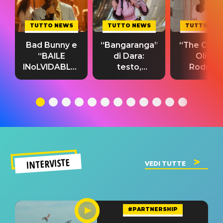
TUTTO NEWS
TUTTO NEWS
TUTTO NE
Bad Bunny e
“Bangaranga”
“The Cure”
“BAILE
di Dara:
Olivia
INoLVIDABLE”:
testo,
Rodrigo
testo,
traduzione e
testo,
traduzione e
significato
traduzion
significato
del singolo
significa
INTERVISTE
VEDI TUTTE
#PARTNERSHIP