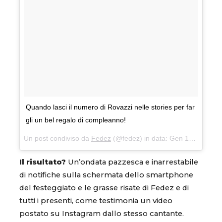
Quando lasci il numero di Rovazzi nelle stories per far
gli un bel regalo di compleanno!
Un post condiviso da
Fedez
(@fedez) in data:
Gen 17, 2018 at 2:18 PST
Il risultato?
Un’ondata pazzesca e inarrestabile
di notifiche sulla schermata dello smartphone
del festeggiato e le grasse risate di Fedez e di
tutti i presenti, come testimonia un video
postato su Instagram dallo stesso cantante.