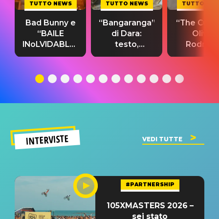
TUTTO NEWS
TUTTO NEWS
TUTTO NE
Bad Bunny e
“Bangaranga”
“The Cure”
“BAILE
di Dara:
Olivia
INoLVIDABLE”:
testo,
Rodrigo
testo,
traduzione e
testo,
traduzione e
significato
traduzion
significato
del singolo
significa
INTERVISTE
VEDI TUTTE
#PARTNERSHIP
105XMASTERS 2026 –
sei stato