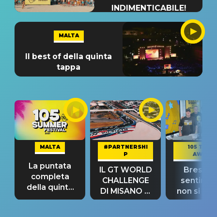
INDIMENTICABILE!
MALTA
Il best of della quinta
tappa
MALTA
#PARTNERSHI
105 TAKE
P
AWAY
La puntata
IL GT WORLD
Bresh: "I
completa
CHALLENGE
sentime
della quinta
DI MISANO si
non si pr
tappa
riconferma
fino alla n
un GRANDE
prima"