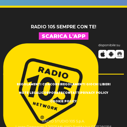
SUCCESSO!
RADIO 105 SEMPRE CON TE!
SCARICA L'APP
disponibile su
REGOLAMENTI CONCORSI
REGOLAMENTI GIOCHI LIBERI
NOTE LEGALI
CORPORATE
CONTATTI
PRIVACY POLICY
COOKIE POLICY
RADIO STUDIO 105 S.p.A.
Largo Donegani, 1 20121 MILANO Partita Iva 03111280156