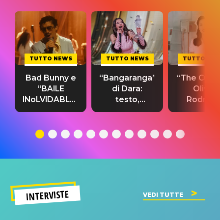
TUTTO NEWS
TUTTO NEWS
TUTTO NE
Bad Bunny e
“Bangaranga”
“The Cure”
“BAILE
di Dara:
Olivia
INoLVIDABLE”:
testo,
Rodrigo
testo,
traduzione e
testo,
traduzione e
significato
traduzion
significato
del singolo
significa
INTERVISTE
VEDI TUTTE