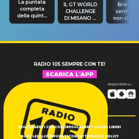
La puntata
IL GT WORLD
Bresh: "I
completa
CHALLENGE
sentime
della quinta
DI MISANO si
non si pr
tappa
riconferma
fino alla n
un GRANDE
prima"
SUCCESSO!
RADIO 105 SEMPRE CON TE!
SCARICA L'APP
disponibile su
REGOLAMENTI CONCORSI
REGOLAMENTI GIOCHI LIBERI
NOTE LEGALI
CORPORATE
CONTATTI
PRIVACY POLICY