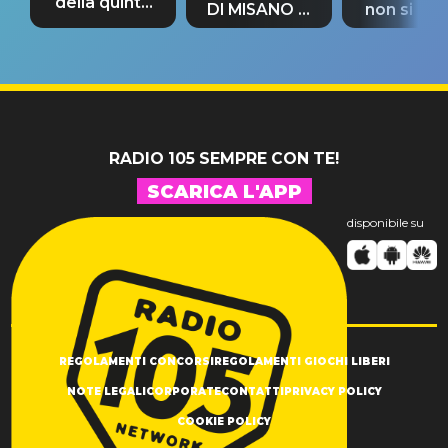
della quinta
DI MISANO si
non si pr
tappa
riconferma
fino alla n
un GRANDE
prima"
SUCCESSO!
RADIO 105 SEMPRE CON TE!
SCARICA L'APP
disponibile su
REGOLAMENTI CONCORSI
REGOLAMENTI GIOCHI LIBERI
NOTE LEGALI
CORPORATE
CONTATTI
PRIVACY POLICY
COOKIE POLICY