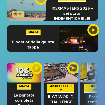
105XMASTERS 2026 –
sei stato
INDIMENTICABILE!
MALTA
Il best of della quinta
tappa
MALTA
#PARTNERSHI
105 TAKE
P
AWAY
La puntata
IL GT WORLD
Bresh: "I
completa
CHALLENGE
sentime