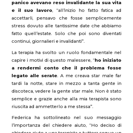
panico avevano reso invalidante la sua vita
e il suo lavoro
, “all’inizio ho fatto fatica ad
accettarli, pensavo che fosse semplicemente
stress dovuto alle tantissime date che abbiamo
fatto quell’estate. Solo che poi sono diventati
continui, giornalieri e invalidanti”.
La terapia ha svolto un ruolo fondamentale nel
capire i motivi di questo malessere, “
ho iniziato
a rendermi conto che il problema fosse
legato alle serate
. A me creava star male far
tardi la notte, stare in mezzo a tanta gente in
discoteca, vedere la gente star male. Non è stato
semplice e grazie anche alla mia terapista sono
riuscita ad ammetterlo a me stessa”.
Federica ha sottolineato nel suo messaggio
l’importanza del chiedere aiuto, “Ho deciso di
chiedere aiuto a una terapista e tuttora seguo un