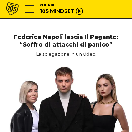
Vai al contenuto
Radio 105
ON AIR
105 MINDSET
Federica Napoli lascia Il Pagante:
“Soffro di attacchi di panico”
La spiegazione in un video.