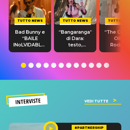
TUTTO NEWS
TUTTO NEWS
TUTTO NE
Bad Bunny e
“Bangaranga”
“The Cure”
“BAILE
di Dara:
Olivia
INoLVIDABLE”:
testo,
Rodrigo
testo,
traduzione e
testo,
traduzione e
significato
traduzion
significato
del singolo
significa
INTERVISTE
VEDI TUTTE
#PARTNERSHIP