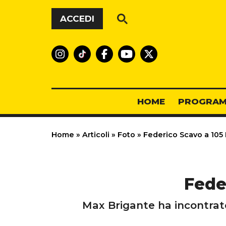
Vai al contenuto
ACCEDI
HOME
PROGRAM
Home
»
Articoli
»
Foto
»
Federico Scavo a 105 M
Feder
Max Brigante ha incontrat