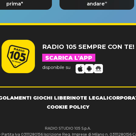
prima"
andare”
RADIO 105 SEMPRE CON TE!
SCARICA L'APP
disponibile su
GOLAMENTI GIOCHI LIBERI
NOTE LEGALI
CORPORA
COOKIE POLICY
RADIO STUDIO 105 S.p.A.
artita Iva 03111280156 Iscrizione Reg. Imprese di Milano n. 03111280156 Ca