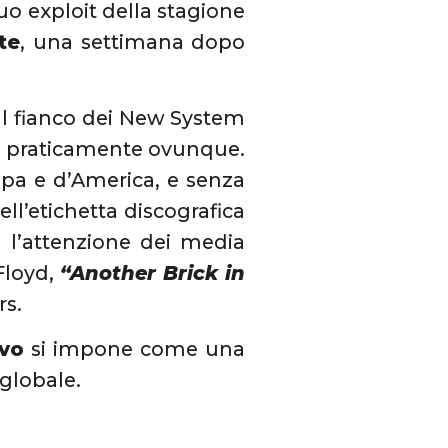
uo exploit della stagione
te
, una settimana dopo
al fianco dei New System
ta praticamente ovunque.
opa e d’America, e senza
ll’etichetta discografica
a l’attenzione dei media
 Floyd,
“Another Brick in
rs.
vo
si impone come una
 globale.