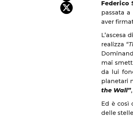
Federico 
passata a 
aver firma
L’ascesa d
realizza
“T
Dominando 
mai smette
da lui fon
planetari 
the Wall”
Ed è così
delle stel