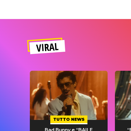
VIRAL
TUTTO NEWS
Bad Bunny e “BAILE
“