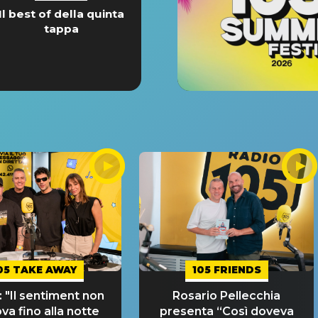
Il best of della quinta
tappa
05 TAKE AWAY
105 FRIENDS
 "Il sentiment non
Rosario Pellecchia
ova fino alla notte
presenta “Così doveva