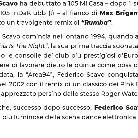
Scavo
ha debuttato a 105 Mi Casa – dopo il s
105 InDaKlubb (!) – al fianco di
Max Brigan
to un travolgente remix di
“Rumba”
.
i Scavo comincia nel lontano 1994, quando 
his Is The Night”
, la sua prima traccia suona
le consolle dei club più prestigiosi d’Eur
re di lavorare dietro le quinte come boss de
data, la “Area94”, Federico Scavo conquist
nel 2002 con il remix di un classico dei Pink
, apprezzato persino dallo stesso Roger Wate
 che, successo dopo successo,
Federico Sca
le più luminose della scena dance elettronica