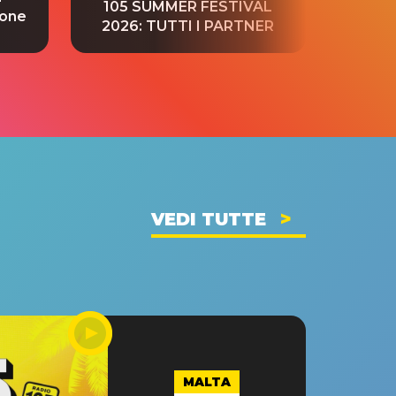
105 SUMMER FESTIVAL
ione
tradu
2026: TUTTI I PARTNER
VEDI TUTTE
MALTA