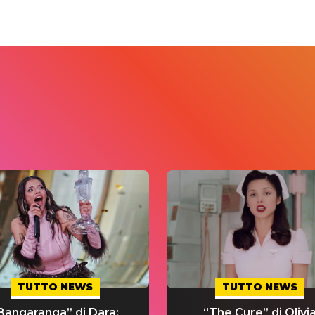
TUTTO NEWS
TUTTO NEWS
Bangaranga” di Dara:
“The Cure” di Olivi