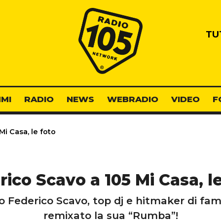
Radio 105
TU
MI
RADIO
NEWS
WEBRADIO
VIDEO
F
i Casa, le foto
ico Scavo a 105 Mi Casa, l
o Federico Scavo, top dj e hitmaker di f
remixato la sua “Rumba”!