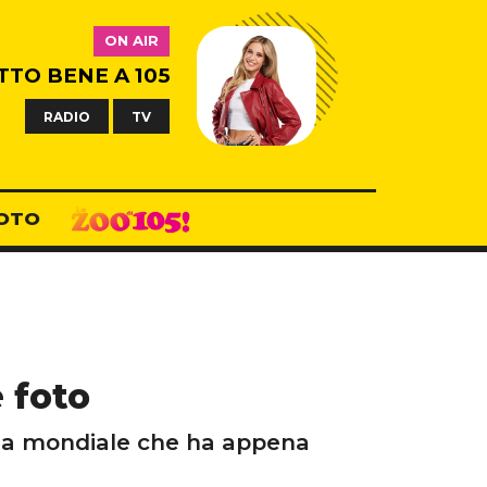
ON AIR
TTO BENE A 105
RADIO
TV
OTO
e foto
ama mondiale che ha appena