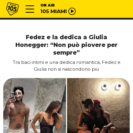
Vai al contenuto
Radio 105
ON AIR
105 MIAMI
Fedez e la dedica a Giulia
Honegger: “Non può piovere per
sempre”
Tra baci intimi e una dedica romantica, Fedez e
Giulia non si nascondono più