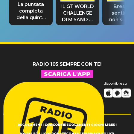
La puntata
IL GT WORLD
Bresh: "I
completa
CHALLENGE
sentime
della quinta
DI MISANO si
non si pr
tappa
riconferma
fino alla n
un GRANDE
prima"
SUCCESSO!
RADIO 105 SEMPRE CON TE!
SCARICA L'APP
disponibile su
REGOLAMENTI CONCORSI
REGOLAMENTI GIOCHI LIBERI
NOTE LEGALI
CORPORATE
CONTATTI
PRIVACY POLICY