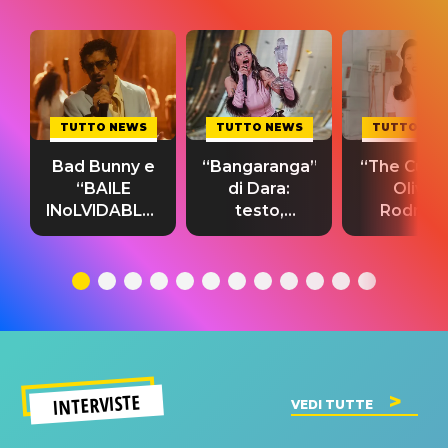
TUTTO NEWS
TUTTO NEWS
TUTTO NE
Bad Bunny e
“Bangaranga”
“The Cure”
“BAILE
di Dara:
Olivia
INoLVIDABLE”:
testo,
Rodrigo
testo,
traduzione e
testo,
traduzione e
significato
traduzion
significato
del singolo
significa
INTERVISTE
VEDI TUTTE