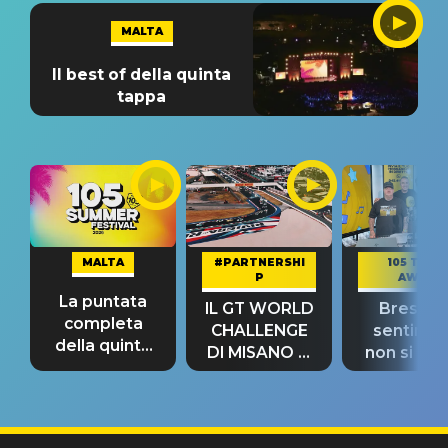
MALTA
Il best of della quinta
tappa
MALTA
#PARTNERSHI
105 TAKE
P
AWAY
La puntata
IL GT WORLD
Bresh: "I
completa
CHALLENGE
sentime
della quinta
DI MISANO si
non si pr
tappa
riconferma
fino alla n
un GRANDE
prima"
SUCCESSO!