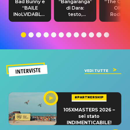
Bad Bunny e
“Bangaranga”
“The Cure”
“BAILE
di Dara:
Olivia
INoLVIDABLE”:
testo,
Rodrigo
testo,
traduzione e
testo,
traduzione e
significato
traduzion
significato
del singolo
significa
INTERVISTE
VEDI TUTTE
#PARTNERSHIP
105XMASTERS 2026 –
sei stato
INDIMENTICABILE!