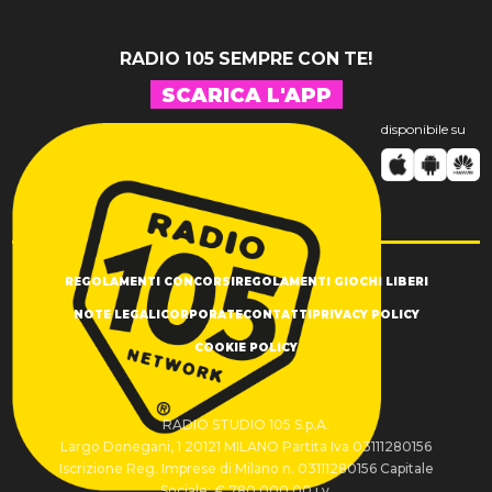
RADIO 105 SEMPRE CON TE!
SCARICA L'APP
disponibile su
REGOLAMENTI CONCORSI
REGOLAMENTI GIOCHI LIBERI
NOTE LEGALI
CORPORATE
CONTATTI
PRIVACY POLICY
COOKIE POLICY
RADIO STUDIO 105 S.p.A.
Largo Donegani, 1 20121 MILANO Partita Iva 03111280156
Iscrizione Reg. Imprese di Milano n. 03111280156 Capitale
Sociale: € 780.000,00 i.v.