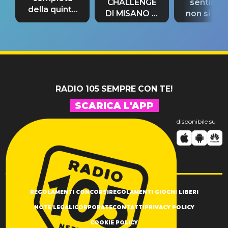
CHALLENGE
sentime
della quinta
DI MISANO si
non si pr
tappa
riconferma
fino alla n
un GRANDE
prima"
SUCCESSO!
RADIO 105 SEMPRE CON TE!
SCARICA L'APP
disponibile su
REGOLAMENTI CONCORSI
REGOLAMENTI GIOCHI LIBERI
NOTE LEGALI
CORPORATE
CONTATTI
PRIVACY POLICY
COOKIE POLICY