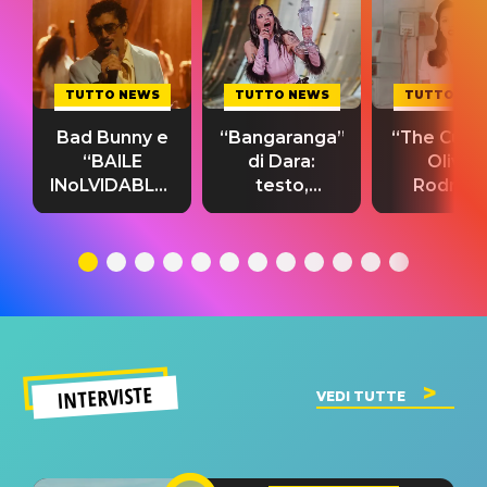
TUTTO NEWS
TUTTO NEWS
TUTTO NE
Bad Bunny e
“Bangaranga”
“The Cure”
“BAILE
di Dara:
Olivia
INoLVIDABLE”:
testo,
Rodrigo
testo,
traduzione e
testo,
traduzione e
significato
traduzion
significato
del singolo
significa
INTERVISTE
VEDI TUTTE