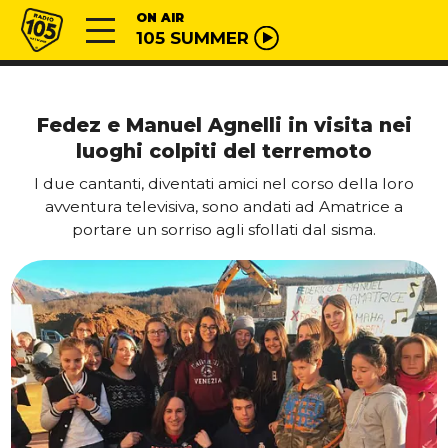
Vai al contenuto
Radio 105
ON AIR
105 SUMMER
Fedez e Manuel Agnelli in visita nei
luoghi colpiti del terremoto
I due cantanti, diventati amici nel corso della loro
avventura televisiva, sono andati ad Amatrice a
portare un sorriso agli sfollati dal sisma.