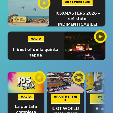
#PARTNERSHIP
105XMASTERS 2026 –
sei stato
INDIMENTICABILE!
MALTA
Il best of della quinta
tappa
MALTA
#PARTNERSHI
105 TAKE
P
AWAY
La puntata
IL GT WORLD
Bresh: "I
completa