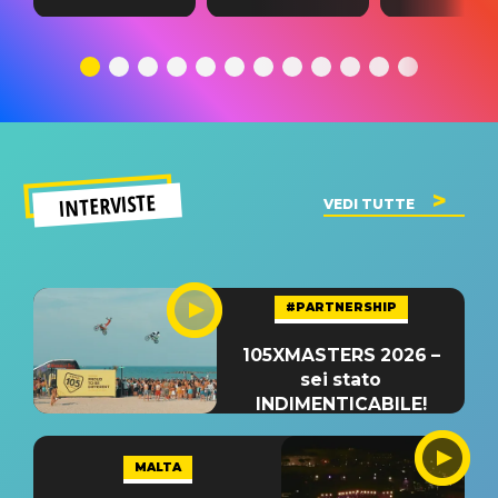
testo,
traduzione e
testo,
traduzione e
significato
traduzion
significato
del singolo
significa
INTERVISTE
VEDI TUTTE
#PARTNERSHIP
105XMASTERS 2026 –
sei stato
INDIMENTICABILE!
MALTA