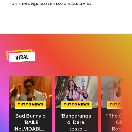
un meraviglioso terrazzo e balcone
».
VIRAL
TUTTO NEWS
TUTTO NEWS
TUTTO NE
Bad Bunny e
“Bangaranga”
“The Cure”
“BAILE
di Dara:
Olivia
INoLVIDABLE”:
testo,
Rodrigo