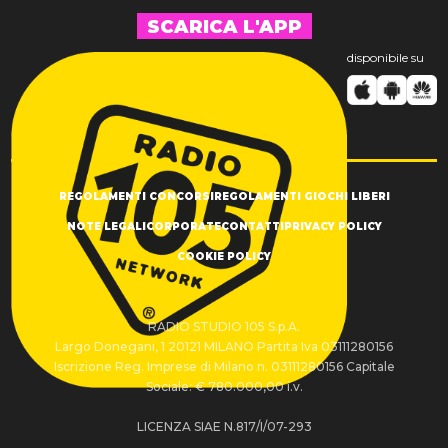
SCARICA L'APP
disponibile su
REGOLAMENTI CONCORSI
REGOLAMENTI GIOCHI LIBERI
NOTE LEGALI
CORPORATE
CONTATTI
PRIVACY POLICY
COOKIE POLICY
RADIO STUDIO 105 S.p.A.
Largo Donegani, 1 20121 MILANO Partita Iva 03111280156
Iscrizione Reg. Imprese di Milano n. 03111280156 Capitale
Sociale: € 780.000,00 i.v.
LICENZA SIAE N.817/I/07-293