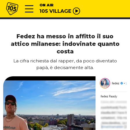
Vai al contenuto
Radio 105
ON AIR
105 VILLAGE
Fedez ha messo in affitto il suo
attico milanese: indovinate quanto
costa
La cifra richiesta dal rapper, da poco diventato
papà, è decisamente alta.