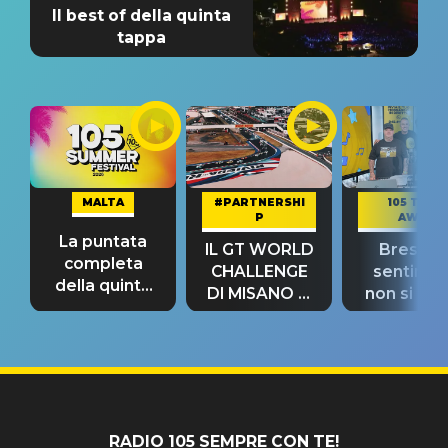
Il best of della quinta
tappa
MALTA
#PARTNERSHI
105 TAKE
P
AWAY
La puntata
IL GT WORLD
Bresh: "I
completa
CHALLENGE
sentime
della quinta
DI MISANO si
non si pr
tappa
riconferma
fino alla n
un GRANDE
prima"
SUCCESSO!
RADIO 105 SEMPRE CON TE!