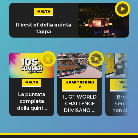
MALTA
Il best of della quinta
tappa
MALTA
#PARTNERSHI
105 TAKE
P
AWAY
La puntata
IL GT WORLD
Bresh: "I
completa
CHALLENGE
sentime
della quinta
DI MISANO si
non si pr
tappa
riconferma
fino alla n
un GRANDE
prima"
SUCCESSO!