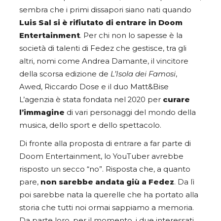
sembra che i primi dissapori siano nati quando
Luis Sal si è rifiutato di entrare in Doom
Entertainment
. Per chi non lo sapesse è la
società di talenti di Fedez che gestisce, tra gli
altri, nomi come Andrea Damante, il vincitore
della scorsa edizione de
L’Isola dei Famosi
,
Awed, Riccardo Dose e il duo Matt&Bise
L’agenzia è stata fondata nel 2020 per
curare
l’immagine
di vari personaggi del mondo della
musica, dello sport e dello spettacolo.
Di fronte alla proposta di entrare a far parte di
Doom Entertainment, lo YouTuber avrebbe
risposto un secco “no”. Risposta che, a quanto
pare,
non sarebbe andata giù a Fedez
. Da lì
poi sarebbe nata la querelle che ha portato alla
storia che tutti noi ormai sappiamo a memoria.
Da parte loro, per il momento, i due interessati