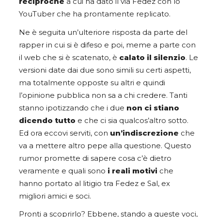
reciproche
a cui ha dato il via Fedez con lo
YouTuber che ha prontamente replicato.
Ne è seguita un’ulteriore risposta da parte del
rapper in cui si è difeso e poi, meme a parte con
il web che si è scatenato, è
calato il silenzio
. Le
versioni date dai due sono simili su certi aspetti,
ma totalmente opposte su altri e quindi
l’opinione pubblica non sa a chi credere. Tanti
stanno ipotizzando che i due
non ci stiano
dicendo tutto
e che ci sia qualcos’altro sotto.
Ed ora eccovi serviti, con
un’indiscrezione
che
va a mettere altro pepe alla questione. Questo
rumor promette di sapere cosa c’è dietro
veramente e quali sono
i reali motivi
che
hanno portato al litigio tra Fedez e Sal, ex
migliori amici e soci.
Pronti a scoprirlo? Ebbene, stando a queste voci,