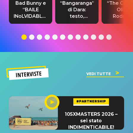
Bad Bunny e
“Bangaranga”
“The Cure”
“BAILE
di Dara:
Olivia
INoLVIDABLE”:
testo,
Rodrigo
testo,
traduzione e
testo,
traduzione e
significato
traduzion
significato
del singolo
significa
INTERVISTE
VEDI TUTTE
#PARTNERSHIP
105XMASTERS 2026 –
sei stato
INDIMENTICABILE!