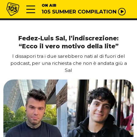
Vai al contenuto
Radio 105
ON AIR
105 SUMMER COMPILATION
Fedez-Luis Sal, l’indiscrezione:
“Ecco il vero motivo della lite”
I dissapori tra i due sarebbero nati al di fuori del
podcast, per una richiesta che non è andata giù a
Sal