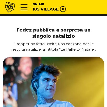
Vai al contenuto
Radio 105
ON AIR
105 VILLAGE
Fedez pubblica a sorpresa un
singolo natalizio
Il rapper ha fatto uscire una canzone per le
festività natalizie: si intitola "Le Palle Di Natale".