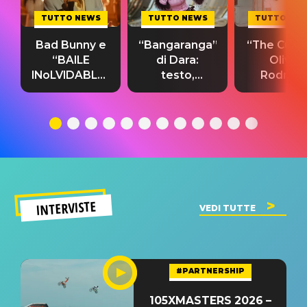
TUTTO NEWS
TUTTO NEWS
TUTTO NE
Bad Bunny e
“Bangaranga”
“The Cure”
“BAILE
di Dara:
Olivia
INoLVIDABLE”:
testo,
Rodrigo
testo,
traduzione e
testo,
traduzione e
significato
traduzion
significato
del singolo
significa
INTERVISTE
VEDI TUTTE
#PARTNERSHIP
105XMASTERS 2026 –