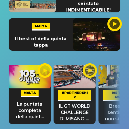
sei stato
INDIMENTICABILE!
MALTA
Il best of della quinta
tappa
MALTA
#PARTNERSHI
105 TAKE
P
AWAY
La puntata
IL GT WORLD
Bresh: "I
completa
CHALLENGE
sentime
della quinta
DI MISANO si
non si pr
tappa
riconferma
fino alla n