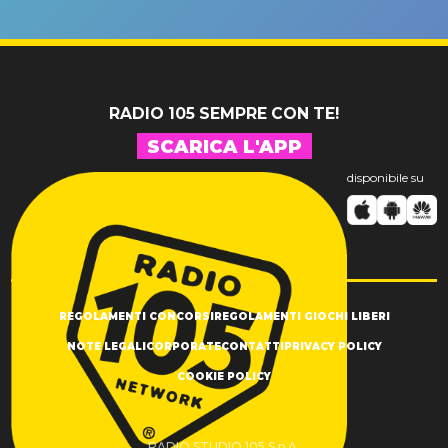
un GRANDE
prima"
SUCCESSO!
RADIO 105 SEMPRE CON TE!
SCARICA L'APP
disponibile su
REGOLAMENTI CONCORSI
REGOLAMENTI GIOCHI LIBERI
NOTE LEGALI
CORPORATE
CONTATTI
PRIVACY POLICY
COOKIE POLICY
RADIO STUDIO 105 S.p.A.