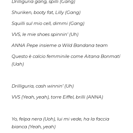
Drilliguria gang, spilli (Gang)
Shuriken, booty fat, Lilly (Gang)
Squilli sul mio cell, dimmi (Gang)
VVS, le mie shoes spinnin’ (Uh)
ANNA Pepe insieme a Wild Bandana team
Questo è calcio femminile come Aitana Bonmatí
(Uah)
Drilliguria, cash winnin’ (Uh)
VVS (Yeah, yeah), torre Eiffel, brilli (ANNA)
Yo, felpa nera (Uoh), lui mi vede, ha la faccia
bianca (Yeah, yeah)