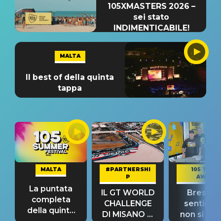
105XMASTERS 2026 –
sei stato
INDIMENTICABILE!
MALTA
Il best of della quinta
tappa
MALTA
#PARTNERSHI
105 TAKE
P
AWAY
La puntata
IL GT WORLD
Bresh: "I
completa
CHALLENGE
sentime
della quinta
DI MISANO si
non si pr