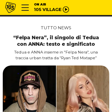
Vai al contenuto
Radio 105
ON AIR
105 VILLAGE
TUTTO NEWS
“Felpa Nera”, il singolo di Tedua
con ANNA: testo e significato
Tedua e ANNA insieme in "Felpa Nera", una
traccia urban tratta da “Ryan Ted Mixtape”