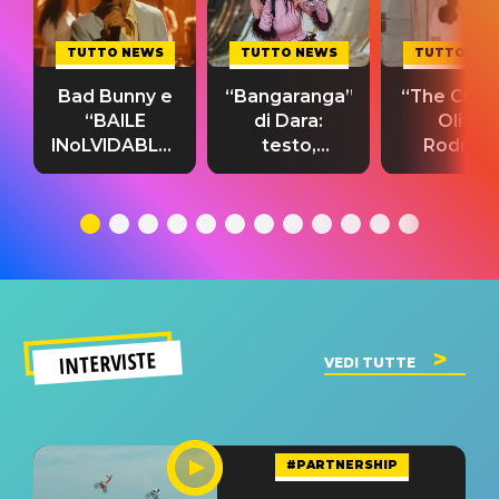
TUTTO NEWS
TUTTO NEWS
TUTTO NE
Bad Bunny e
“Bangaranga”
“The Cure”
“BAILE
di Dara:
Olivia
INoLVIDABLE”:
testo,
Rodrigo
testo,
traduzione e
testo,
traduzione e
significato
traduzion
significato
del singolo
significa
INTERVISTE
VEDI TUTTE
#PARTNERSHIP