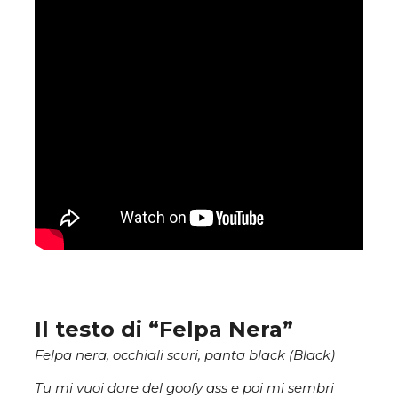
Il testo di “Felpa Nera”
Felpa nera, occhiali scuri, panta black (Black)
Tu mi vuoi dare del goofy ass e poi mi sembri