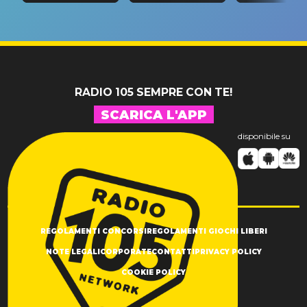
tappa
riconferma
fino alla n
un GRANDE
prima"
SUCCESSO!
RADIO 105 SEMPRE CON TE!
SCARICA L'APP
disponibile su
REGOLAMENTI CONCORSI
REGOLAMENTI GIOCHI LIBERI
NOTE LEGALI
CORPORATE
CONTATTI
PRIVACY POLICY
COOKIE POLICY