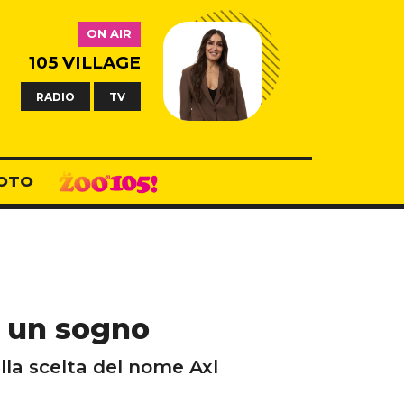
ON AIR
105 VILLAGE
RADIO
TV
OTO
da un sogno
lla scelta del nome Axl