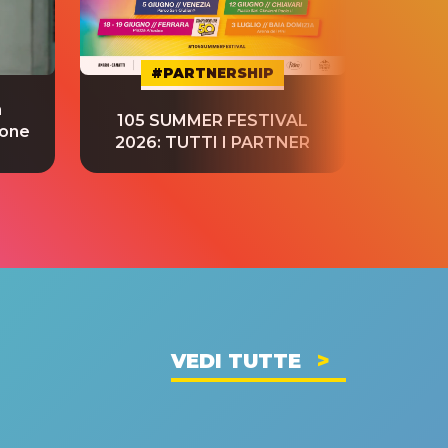
#PARTNERSHIP
a
“S
105 SUMMER FESTIVAL
ione
tradu
2026: TUTTI I PARTNER
VEDI TUTTE