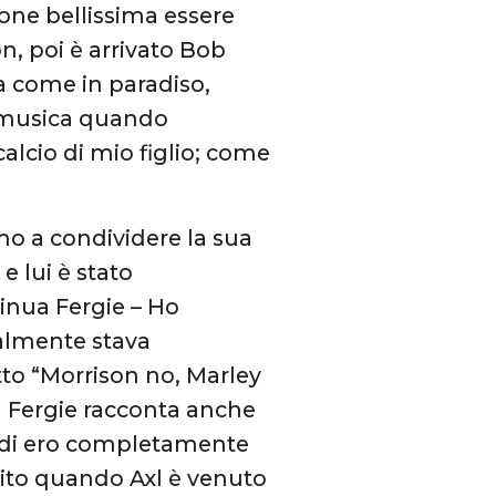
ne bellissima essere
n, poi è arrivato Bob
a come in paradiso,
a musica quando
calcio di mio figlio; come
mo a condividere la sua
e lui è stato
inua Fergie – Ho
nalmente stava
tto “Morrison no, Marley
la Fergie racconta anche
indi ero completamente
arito quando Axl è venuto