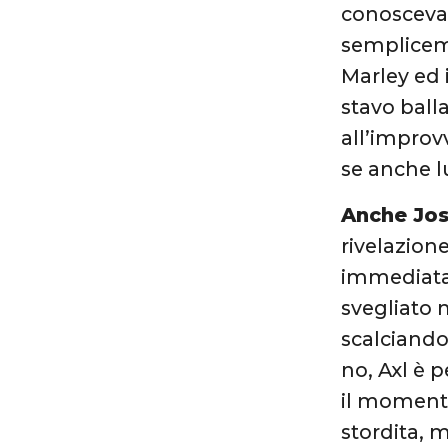
conosceva,
sempliceme
Marley ed 
stavo bal
all’improv
se anche l
Anche Jos
rivelazione
immediatam
svegliato 
scalciando
no, Axl è 
il moment
stordita, 