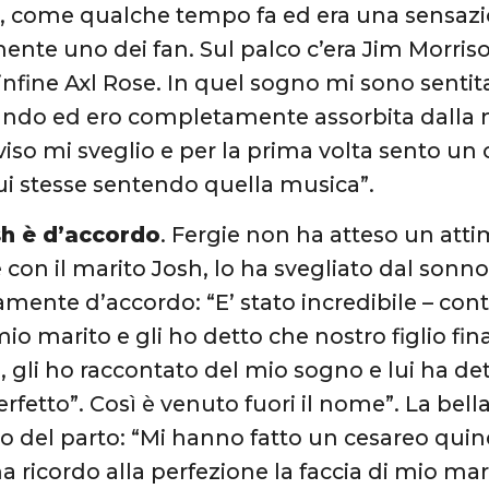
 come qualche tempo fa ed era una sensazio
nte uno dei fan. Sul palco c’era Jim Morriso
infine Axl Rose. In quel sogno mi sono sentit
lando ed ero completamente assorbita dall
viso mi sveglio e per la prima volta sento un 
ui stesse sentendo quella musica”.
h è d’accordo
. Fergie non ha atteso un atti
 con il marito Josh, lo ha svegliato dal sonno 
ente d’accordo: “E’ stato incredibile – cont
mio marito e gli ho detto che nostro figlio fi
, gli ho raccontato del mio sogno e lui ha de
perfetto”. Così è venuto fuori il nome”. La bel
o del parto: “Mi hanno fatto un cesareo qu
ma ricordo alla perfezione la faccia di mio m