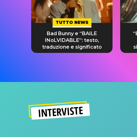
TUTTO NEWS
Bad Bunny e “BAILE
“
INoLVIDABLE”: testo,
traduzione e significato
s
INTERVISTE