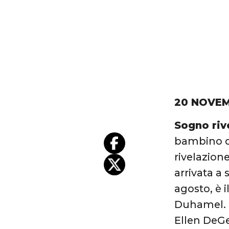
20 NOVEM
Sogno riv
bambino d
rivelazion
arrivata a
agosto, è i
Duhamel. “
Ellen DeGe