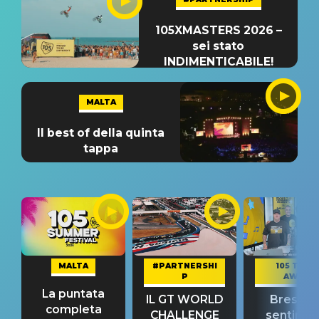
105XMASTERS 2026 –
sei stato
INDIMENTICABILE!
MALTA
Il best of della quinta
tappa
MALTA
#PARTNERSHI
105 TAKE
P
AWAY
La puntata
IL GT WORLD
Bresh: "I
completa
CHALLENGE
sentime