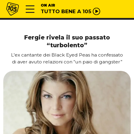
Vai al contenuto
Radio 105
ON AIR
TUTTO BENE A 105
Fergie rivela il suo passato
“turbolento”
L'ex cantante dei Black Eyed Peas ha confessato
di aver avuto relazioni con “un paio di gangster”