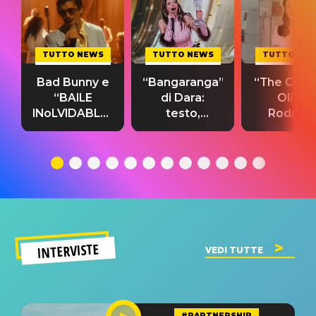
TUTTO NEWS
TUTTO NEWS
TUTTO NE
Bad Bunny e
“Bangaranga”
“The Cure”
“BAILE
di Dara:
Olivia
INoLVIDABLE”:
testo,
Rodrigo
testo,
traduzione e
testo,
traduzione e
significato
traduzion
significato
del singolo
significa
INTERVISTE
VEDI TUTTE
#PARTNERSHIP