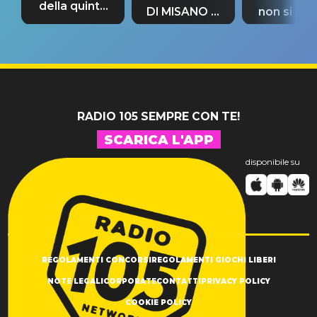
della quinta
DI MISANO si
non si pr
tappa
riconferma
fino alla n
un GRANDE
prima"
SUCCESSO!
RADIO 105 SEMPRE CON TE!
SCARICA L'APP
disponibile su
REGOLAMENTI CONCORSI
REGOLAMENTI GIOCHI LIBERI
NOTE LEGALI
CORPORATE
CONTATTI
PRIVACY POLICY
COOKIE POLICY