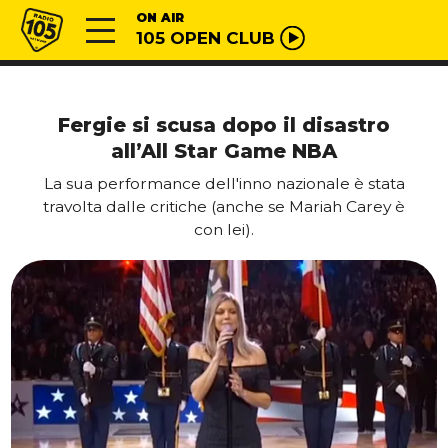
Vai al contenuto
Radio 105
ON AIR
105 OPEN CLUB
Fergie si scusa dopo il disastro
all’All Star Game NBA
La sua performance dell'inno nazionale è stata
travolta dalle critiche (anche se Mariah Carey è
con lei).