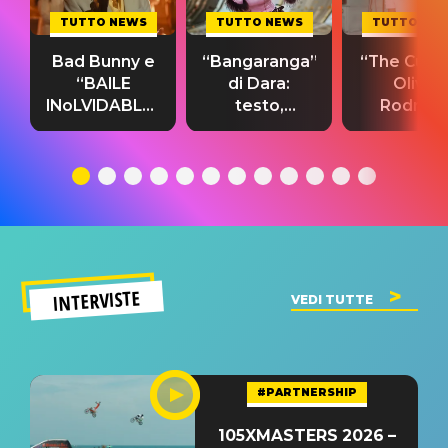
TUTTO NEWS
TUTTO NEWS
TUTTO NE
Bad Bunny e
“Bangaranga”
“The Cure”
“BAILE
di Dara:
Olivia
INoLVIDABLE”:
testo,
Rodrigo
testo,
traduzione e
testo,
traduzione e
significato
traduzion
significato
del singolo
significa
INTERVISTE
VEDI TUTTE
#PARTNERSHIP
105XMASTERS 2026 –