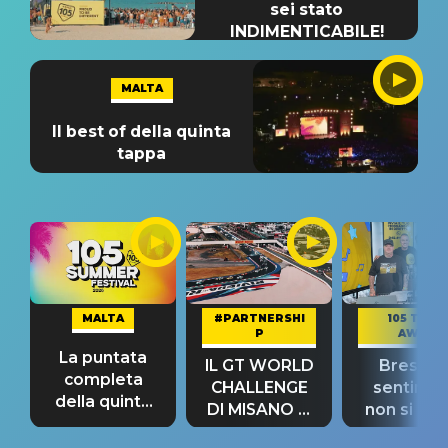
sei stato
INDIMENTICABILE!
MALTA
Il best of della quinta
tappa
MALTA
#PARTNERSHI
105 TAKE
P
AWAY
La puntata
IL GT WORLD
Bresh: "I
completa
CHALLENGE
sentime
della quinta
DI MISANO si
non si pr
tappa
riconferma
fino alla n