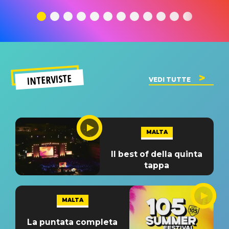
traduzione e
significato
traduzion
significato
del singolo
significa
INTERVISTE
VEDI TUTTE
MALTA
Il best of della quinta
tappa
MALTA
La puntata completa