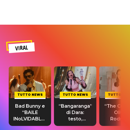
VIRAL
TUTTO NEWS
TUTTO NEWS
TUTTO NE
Bad Bunny e
“Bangaranga”
“The Cure”
“BAILE
di Dara:
Olivia
INoLVIDABLE”:
testo,
Rodrigo
testo,
traduzione e
testo,