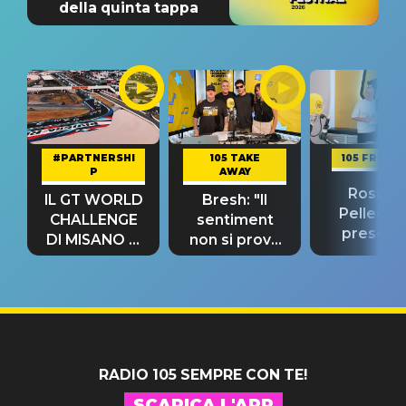
della quinta tappa
#PARTNERSHI
105 TAKE
105 FRIEND
P
AWAY
Rosario
IL GT WORLD
Bresh: "Il
Pellecch
CHALLENGE
sentiment
present
DI MISANO si
non si prova
“Così dov
riconferma
fino alla notte
andare
un GRANDE
prima"
SUCCESSO!
RADIO 105 SEMPRE CON TE!
SCARICA L'APP