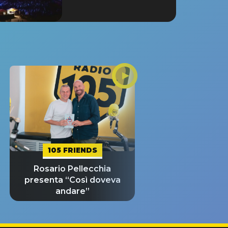
105 FRIENDS
Rosario Pellecchia
presenta “Così doveva
andare”