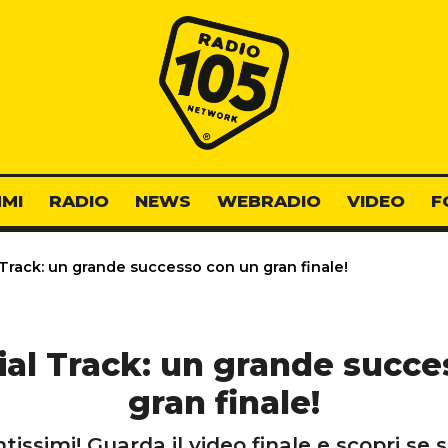
Radio 105
MI
RADIO
NEWS
WEBRADIO
VIDEO
F
 Track: un grande successo con un gran finale!
ial Track: un grande succ
gran finale!
issimi! Guarda il video finale e scopri se s