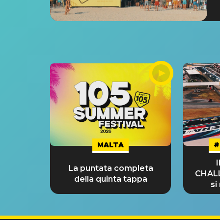
MALTA
#
La puntata completa
CHAL
della quinta tappa
si
GRA