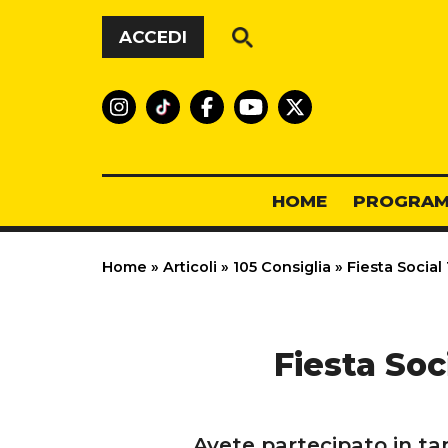
Vai al contenuto
ACCEDI
HOME
PROGRAM
Home
»
Articoli
»
105 Consiglia
»
Fiesta Social
Fiesta Soc
Avete partecipato in tant