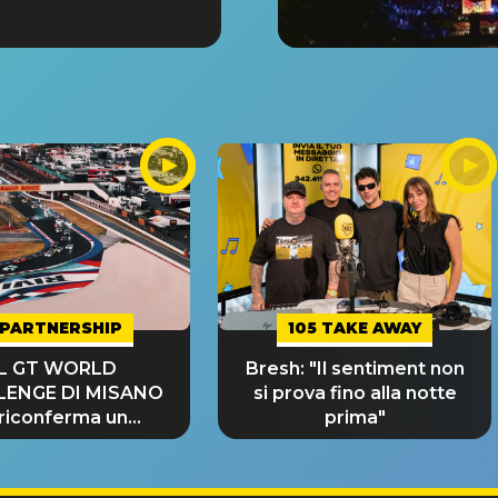
PARTNERSHIP
105 TAKE AWAY
IL GT WORLD
Bresh: "Il sentiment non
LENGE DI MISANO
si prova fino alla notte
 riconferma un
prima"
NDE SUCCESSO!