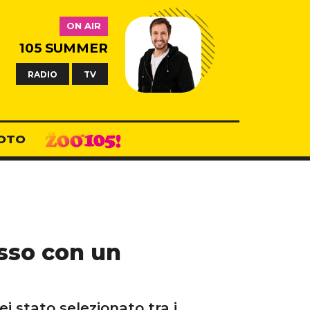
ON AIR
105 SUMMER
RADIO
TV
OTO
esso con un
ei stato selezionato tra i