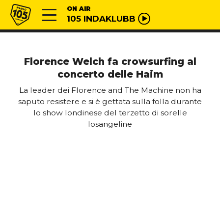
Vai al contenuto
Radio 105
ON AIR
105 INDAKLUBB
Florence Welch fa crowsurfing al
concerto delle Haim
La leader dei Florence and The Machine non ha
saputo resistere e si è gettata sulla folla durante
lo show londinese del terzetto di sorelle
losangeline