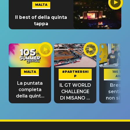
MALTA
Il best of della quinta
tappa
MALTA
#PARTNERSHI
105 TAKE
P
AWAY
La puntata
IL GT WORLD
Bresh: "I
completa
CHALLENGE
sentime
della quinta
DI MISANO si
non si pr
tappa
riconferma
fino alla n
un GRANDE
prima"
SUCCESSO!