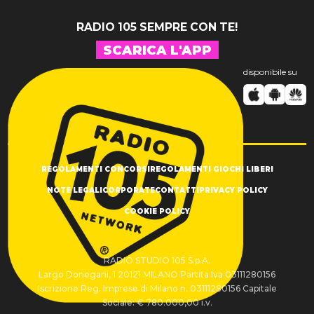
RADIO 105 SEMPRE CON TE!
SCARICA L'APP
disponibile su
REGOLAMENTI CONCORSI
REGOLAMENTI GIOCHI LIBERI
NOTE LEGALI
CORPORATE
CONTATTI
PRIVACY POLICY
COOKIE POLICY
RADIO STUDIO 105 S.p.A.
Largo Donegani, 1 20121 MILANO Partita Iva 03111280156
Iscrizione Reg. Imprese di Milano n. 03111280156 Capitale
Sociale: € 780.000,00 i.v.