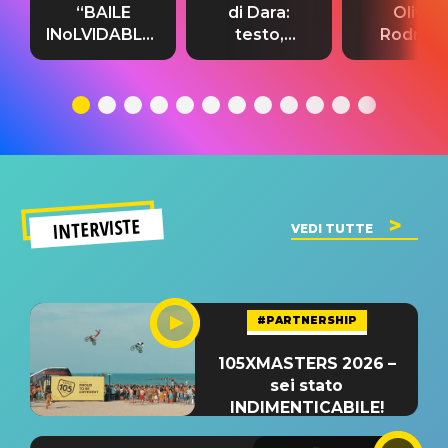
“BAILE
di Dara:
Olivia
INoLVIDABLE”:
testo,
Rodrigo
testo,
traduzione e
testo,
traduzione e
significato
traduzion
significato
del singolo
significa
INTERVISTE
VEDI TUTTE
#PARTNERSHIP
105XMASTERS 2026 –
sei stato
INDIMENTICABILE!