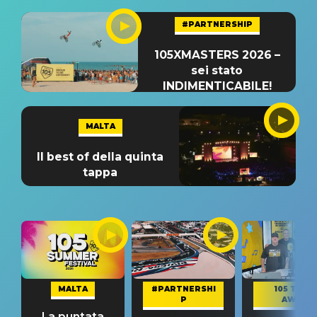
#PARTNERSHIP
105XMASTERS 2026 –
sei stato
INDIMENTICABILE!
MALTA
Il best of della quinta
tappa
MALTA
#PARTNERSHI
105 TAKE
P
AWAY
La puntata