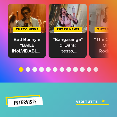
TUTTO NEWS
TUTTO NEWS
TUTTO NE
Bad Bunny e
“Bangaranga”
“The Cure”
“BAILE
di Dara:
Olivia
INoLVIDABLE”:
testo,
Rodrigo
testo,
traduzione e
testo,
traduzione e
significato
traduzion
significato
del singolo
significa
INTERVISTE
VEDI TUTTE