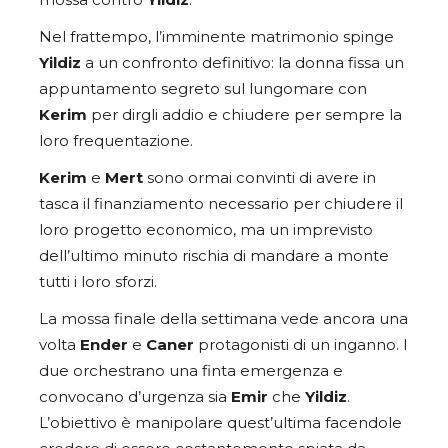
mossa contro
Yildiz
.
Nel frattempo, l’imminente matrimonio spinge
Yildiz
a un confronto definitivo: la donna fissa un
appuntamento segreto sul lungomare con
Kerim
per dirgli addio e chiudere per sempre la
loro frequentazione.
Kerim
e
Mert
sono ormai convinti di avere in
tasca il finanziamento necessario per chiudere il
loro progetto economico, ma un imprevisto
dell’ultimo minuto rischia di mandare a monte
tutti i loro sforzi.
La mossa finale della settimana vede ancora una
volta
Ender
e
Caner
protagonisti di un inganno. I
due orchestrano una finta emergenza e
convocano d’urgenza sia
Emir
che
Yildiz
.
L’obiettivo è manipolare quest’ultima facendole