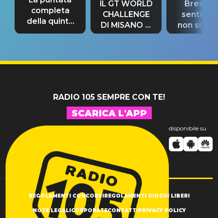
IL GT WORLD
Bresh: "I
completa
CHALLENGE
sentime
della quinta
DI MISANO si
non si pr
tappa
riconferma
fino alla n
un GRANDE
prima"
SUCCESSO!
RADIO 105 SEMPRE CON TE!
SCARICA L'APP
disponibile su
REGOLAMENTI CONCORSI
REGOLAMENTI GIOCHI LIBERI
NOTE LEGALI
CORPORATE
CONTATTI
PRIVACY POLICY