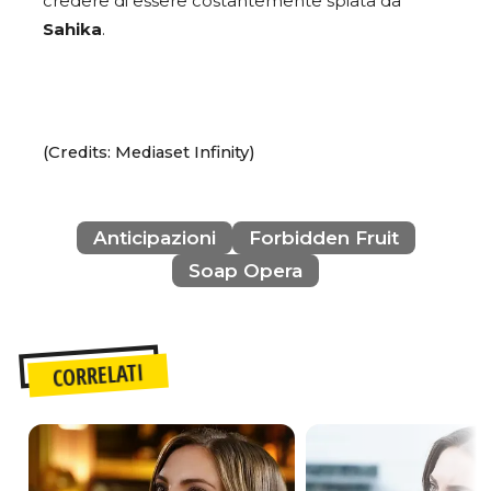
credere di essere costantemente spiata da
Sahika
.
(Credits: Mediaset Infinity)
Anticipazioni
Forbidden Fruit
Soap Opera
CORRELATI