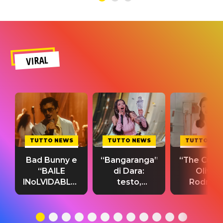
VIRAL
TUTTO NEWS
TUTTO NEWS
TUTTO NE
Bad Bunny e
“Bangaranga”
“The Cure”
“BAILE
di Dara:
Olivia
INoLVIDABLE”:
testo,
Rodrigo
testo,
traduzione e
testo,
traduzione e
significato
traduzion
significato
del singolo
significa