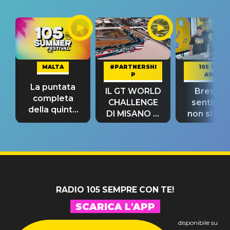
MALTA
#PARTNERSHI
105 TAKE
P
AWAY
La puntata
IL GT WORLD
Bresh: "I
completa
CHALLENGE
sentime
della quinta
DI MISANO si
non si pr
tappa
riconferma
fino alla n
un GRANDE
prima"
SUCCESSO!
RADIO 105 SEMPRE CON TE!
SCARICA L'APP
disponibile su