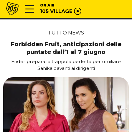
Vai al contenuto
Radio 105
ON AIR
105 VILLAGE
TUTTO NEWS
Forbidden Fruit, anticipazioni delle
puntate dall’1 al 7 giugno
Ender prepara la trappola perfetta per umiliare
Sahika davanti ai dirigenti