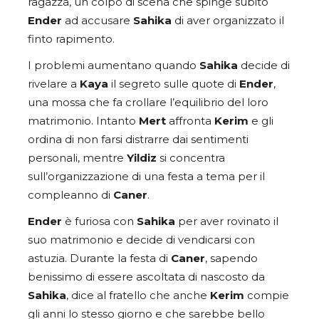
ragazza, un colpo di scena che spinge subito
Ender
ad accusare
Sahika
di aver organizzato il
finto rapimento.
I problemi aumentano quando
Sahika
decide di
rivelare a
Kaya
il segreto sulle quote di
Ender
,
una mossa che fa crollare l’equilibrio del loro
matrimonio. Intanto
Mert
affronta
Kerim
e gli
ordina di non farsi distrarre dai sentimenti
personali, mentre
Yildiz
si concentra
sull’organizzazione di una festa a tema per il
compleanno di
Caner
.
Ender
è furiosa con
Sahika
per aver rovinato il
suo matrimonio e decide di vendicarsi con
astuzia. Durante la festa di
Caner
, sapendo
benissimo di essere ascoltata di nascosto da
Sahika
, dice al fratello che anche
Kerim
compie
gli anni lo stesso giorno e che sarebbe bello