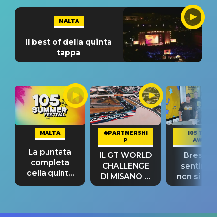
MALTA
Il best of della quinta
tappa
MALTA
#PARTNERSHI
105 TAKE
P
AWAY
La puntata
IL GT WORLD
Bresh: "I
completa
CHALLENGE
sentime
della quinta
DI MISANO si
non si pr
tappa
riconferma
fino alla n
un GRANDE
prima"
SUCCESSO!