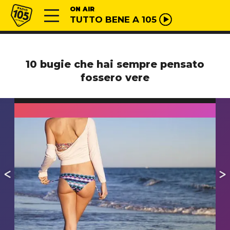
Vai al contenuto
Radio 105
ON AIR
TUTTO BENE A 105
10 bugie che hai sempre pensato
fossero vere