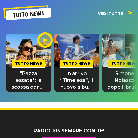
TUTTO NEWS
VEDI TUTTE
TUTTO NEWS
TUTTO NEWS
TUTTO NEWS
"Pazza
In arrivo
Simone
estate": la
“Timeless”, il
Nolasco
scossa dance
nuovo album
dopo il brut
di Sara
di Prince con
incidente:
Tommasi
10 brani
"Sono così
inediti
grato alla
vita"
RADIO 105 SEMPRE CON TE!