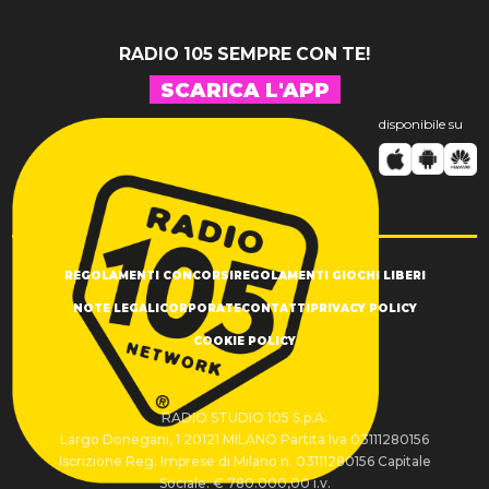
RADIO 105 SEMPRE CON TE!
SCARICA L'APP
disponibile su
REGOLAMENTI CONCORSI
REGOLAMENTI GIOCHI LIBERI
NOTE LEGALI
CORPORATE
CONTATTI
PRIVACY POLICY
COOKIE POLICY
RADIO STUDIO 105 S.p.A.
Largo Donegani, 1 20121 MILANO Partita Iva 03111280156
Iscrizione Reg. Imprese di Milano n. 03111280156 Capitale
Sociale: € 780.000,00 i.v.