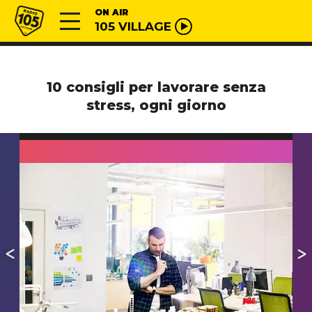
Vai al contenuto
Radio 105
ON AIR
105 VILLAGE
10 consigli per lavorare senza
stress, ogni giorno