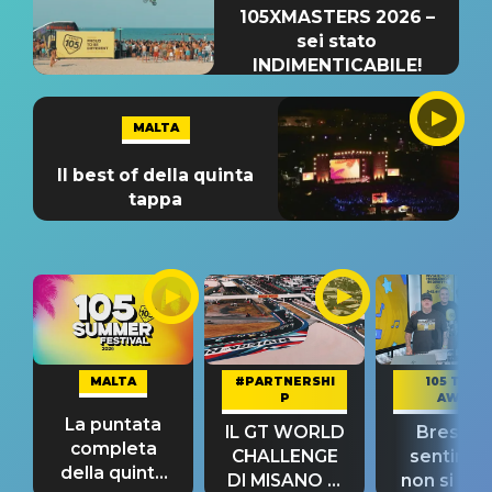
105XMASTERS 2026 –
sei stato
INDIMENTICABILE!
MALTA
Il best of della quinta
tappa
MALTA
#PARTNERSHI
105 TAKE
P
AWAY
La puntata
IL GT WORLD
Bresh: "I
completa
CHALLENGE
sentime
della quinta
DI MISANO si
non si pr