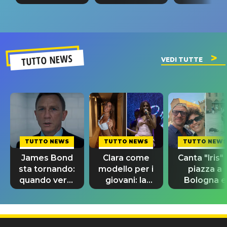
tappa
riconferma
fino alla n
un GRANDE
prima"
SUCCESSO!
TUTTO NEWS
VEDI TUTTE
TUTTO NEWS
TUTTO NEWS
TUTTO NEWS
James Bond
Clara come
Canta "Iris" 
sta tornando:
modello per i
piazza a
quando verrà
giovani: la
Bologna e
svelato il
dedica
spunta Biag
nuovo 007
dell'ex
Antonacci
professore