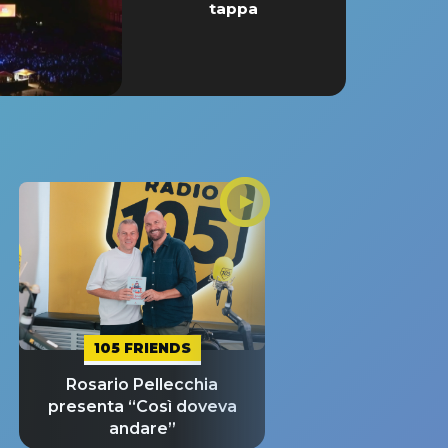
tappa
105 FRIENDS
Rosario Pellecchia
presenta “Così doveva
andare”