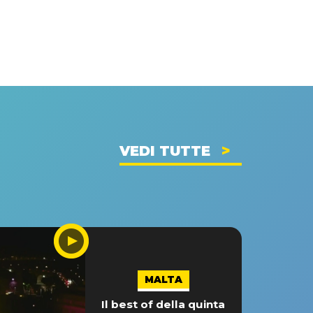
VEDI TUTTE
MALTA
Il best of della quinta