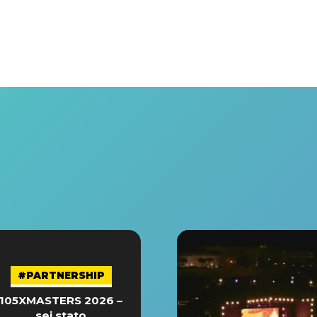
#PARTNERSHIP
105XMASTERS 2026 –
sei stato