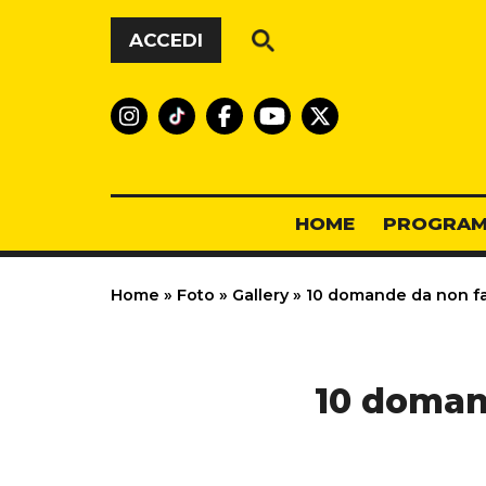
Vai al contenuto
ACCEDI
HOME
PROGRAM
Home
»
Foto
»
Gallery
»
10 domande da non far
10 domand