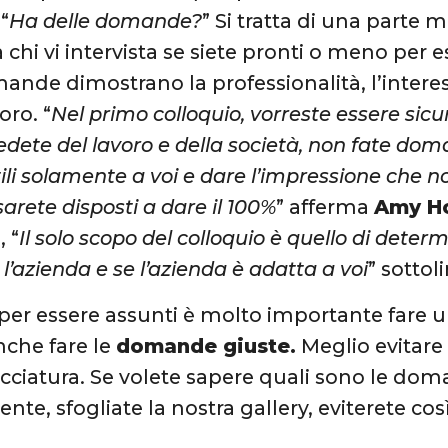
“
Ha delle domande?
” Si tratta di una parte
 chi vi intervista se siete pronti o meno per 
ande dimostrano la professionalità, l’interess
oro. “
Nel primo colloquio, vorreste essere sicu
iedete del lavoro e della società, non fate d
tili solamente a voi e dare l’impressione che 
arete disposti a dare il 100%
” afferma
Amy H
 “
Il solo scopo del colloquio è quello di deter
l’azienda e se l’azienda è adatta a voi
” sottol
r essere assunti è molto importante fare u
che fare le
domande giuste.
Meglio evitare 
cciatura. Se volete sapere quali sono le do
te, sfogliate la nostra gallery, eviterete cos