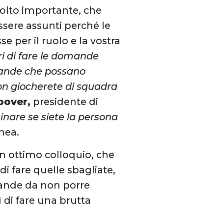
 molto importante, che
essere assunti perché le
e per il ruolo e la vostra
ri di fare le domande
omande che possano
non giocherete di squadra
oover,
presidente di
minare se siete la persona
inea.
n ottimo colloquio, che
di fare quelle sbagliate,
mande da non porre
ì di fare una brutta