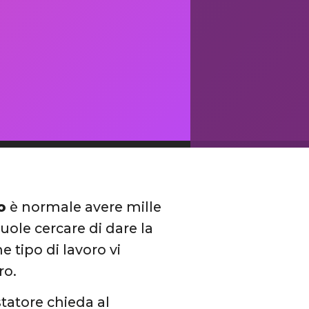
o
è normale avere mille
vuole cercare di dare la
e tipo di lavoro vi
ro.
statore chieda al