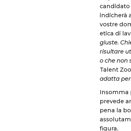
candidato 
indicherà a
vostre dom
etica di lav
giuste. Ch
risultare u
o che non s
Talent Zoo,
adatta per 
Insomma pe
prevede an
pena la bo
assolutamen
figura.