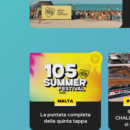
MALTA
#
La puntata completa
CHAL
della quinta tappa
si