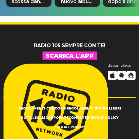
scossa dance
nuovo album
dopo il brut
di Sara
di Prince con
incidente:
Tommasi
10 brani
"Sono così
inediti
grato alla
vita"
RADIO 105 SEMPRE CON TE!
SCARICA L'APP
disponibile su
REGOLAMENTI CONCORSI
REGOLAMENTI GIOCHI LIBERI
NOTE LEGALI
CORPORATE
CONTATTI
PRIVACY POLICY
COOKIE POLICY