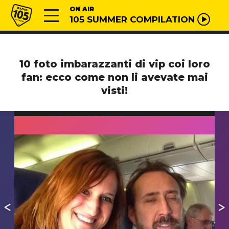
Vai al contenuto
Radio 105
ON AIR
105 SUMMER COMPILATION
10 foto imbarazzanti di vip coi loro
fan: ecco come non li avevate mai
visti!