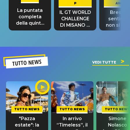
P
AWAY
La puntata
IL GT WORLD
Bresh: "I
completa
CHALLENGE
sentime
della quinta
DI MISANO si
non si pr
tappa
riconferma
fino alla n
un GRANDE
prima"
SUCCESSO!
TUTTO NEWS
VEDI TUTTE
TUTTO NEWS
TUTTO NEWS
TUTTO NEWS
"Pazza
In arrivo
Simone
estate": la
“Timeless”, il
Nolasco