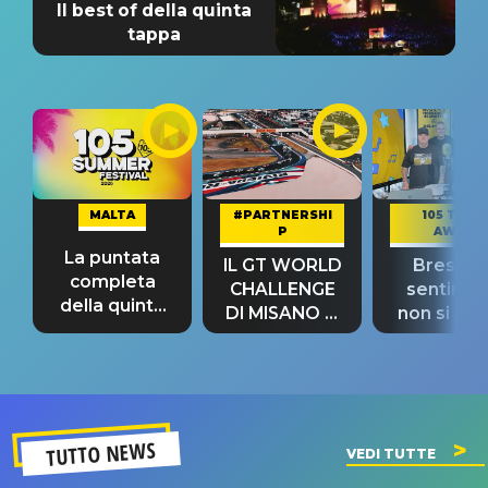
Il best of della quinta
tappa
MALTA
#PARTNERSHI
105 TAKE
P
AWAY
La puntata
IL GT WORLD
Bresh: "I
completa
CHALLENGE
sentime
della quinta
DI MISANO si
non si pr
tappa
riconferma
fino alla n
un GRANDE
prima"
SUCCESSO!
TUTTO NEWS
VEDI TUTTE