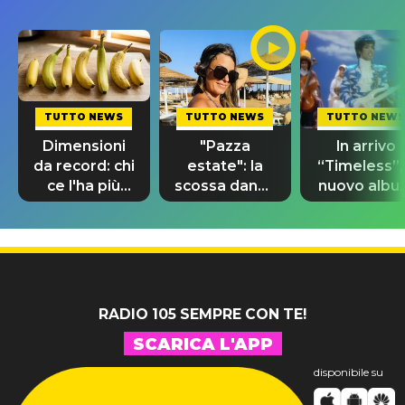
TUTTO NEWS
TUTTO NEWS
TUTTO NEWS
Dimensioni
"Pazza
In arrivo
da record: chi
estate": la
“Timeless”, 
ce l'ha più
scossa dance
nuovo albu
lungo nel
di Sara
di Prince c
mondo?
Tommasi
10 brani
inediti
RADIO 105 SEMPRE CON TE!
SCARICA L'APP
disponibile su