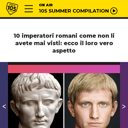
Vai al contenuto
Radio 105
ON AIR
105 SUMMER COMPILATION
10 imperatori romani come non li
avete mai visti: ecco il loro vero
aspetto