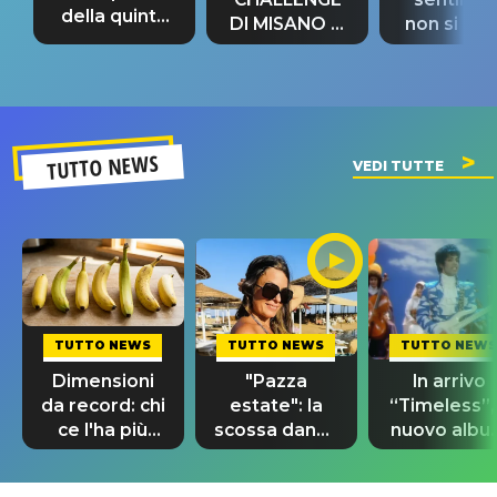
della quinta
DI MISANO si
non si pr
tappa
riconferma
fino alla n
un GRANDE
prima"
SUCCESSO!
TUTTO NEWS
VEDI TUTTE
TUTTO NEWS
TUTTO NEWS
TUTTO NEWS
Dimensioni
"Pazza
In arrivo
da record: chi
estate": la
“Timeless”, 
ce l'ha più
scossa dance
nuovo albu
lungo nel
di Sara
di Prince c
mondo?
Tommasi
10 brani