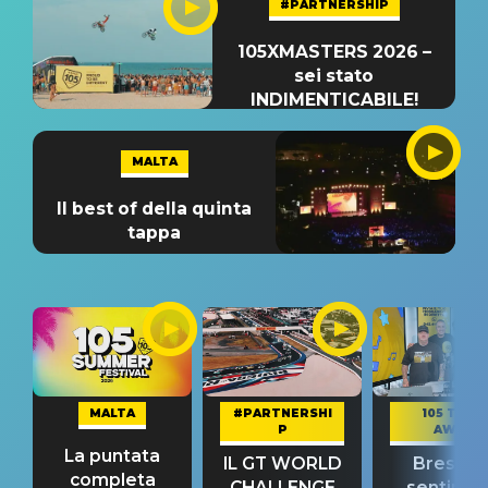
#PARTNERSHIP
105XMASTERS 2026 –
sei stato
INDIMENTICABILE!
MALTA
Il best of della quinta
tappa
MALTA
#PARTNERSHI
105 TAKE
P
AWAY
La puntata
IL GT WORLD
Bresh: "I
completa
CHALLENGE
sentime