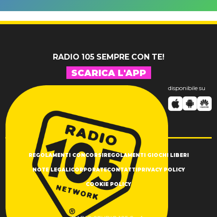
Tommasi
10 brani
"Sono così
inediti
grato alla
vita"
RADIO 105 SEMPRE CON TE!
SCARICA L'APP
disponibile su
REGOLAMENTI CONCORSI
REGOLAMENTI GIOCHI LIBERI
NOTE LEGALI
CORPORATE
CONTATTI
PRIVACY POLICY
COOKIE POLICY