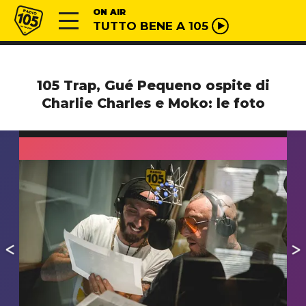
Vai al contenuto
Radio 105
ON AIR
TUTTO BENE A 105
105 Trap, Gué Pequeno ospite di
Charlie Charles e Moko: le foto