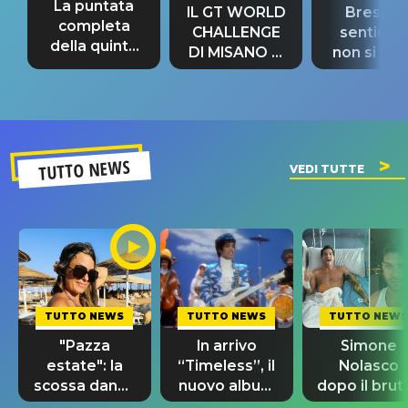
La puntata
IL GT WORLD
Bresh: "I
completa
CHALLENGE
sentime
della quinta
DI MISANO si
non si pr
tappa
riconferma
fino alla n
un GRANDE
prima"
SUCCESSO!
TUTTO NEWS
VEDI TUTTE
TUTTO NEWS
TUTTO NEWS
TUTTO NEWS
"Pazza
In arrivo
Simone
estate": la
“Timeless”, il
Nolasco
scossa dance
nuovo album
dopo il brut
di Sara
di Prince con
incidente: