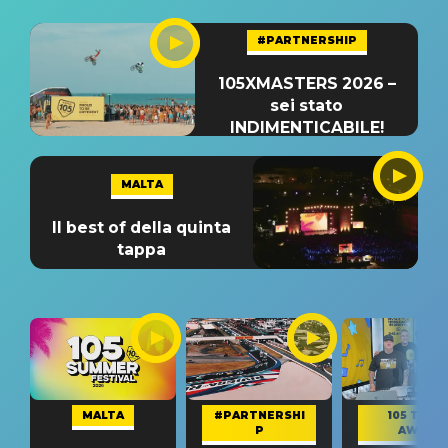
#PARTNERSHIP
105XMASTERS 2026 –
sei stato
INDIMENTICABILE!
MALTA
Il best of della quinta
tappa
MALTA
#PARTNERSHI
105 TAKE
P
AWAY