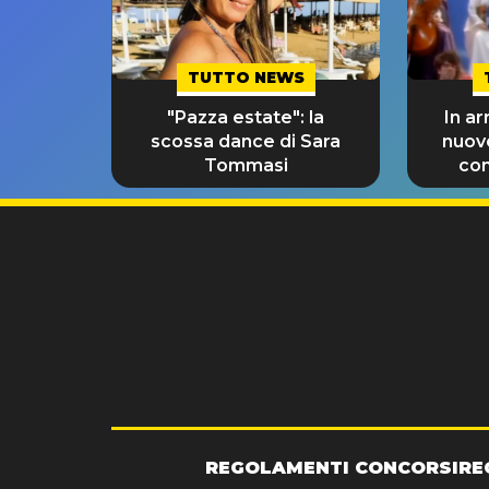
TUTTO NEWS
"Pazza estate": la
In ar
scossa dance di Sara
nuov
Tommasi
con
REGOLAMENTI CONCORSI
RE