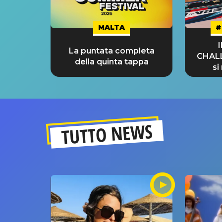
MALTA
#
La puntata completa
CHAL
della quinta tappa
si
GRA
TUTTO NEWS