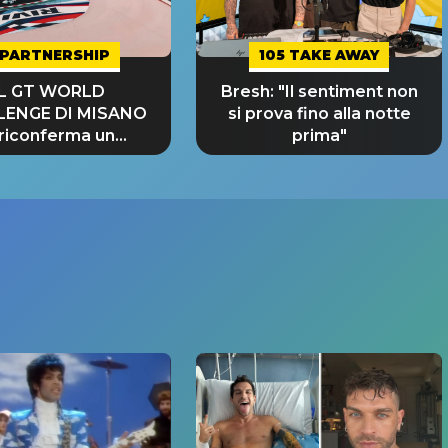
PARTNERSHIP
105 TAKE AWAY
IL GT WORLD
Bresh: "Il sentiment non
LENGE DI MISANO
si prova fino alla notte
 riconferma un
prima"
NDE SUCCESSO!