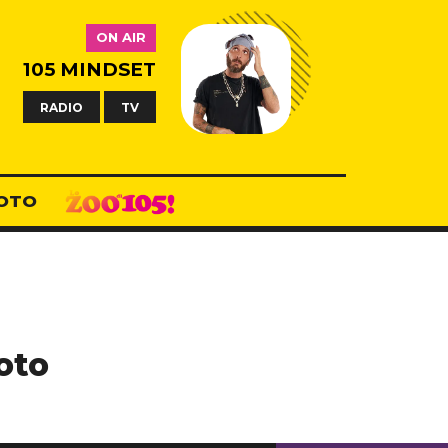
ON AIR
105 MINDSET
RADIO
TV
OTO
oto