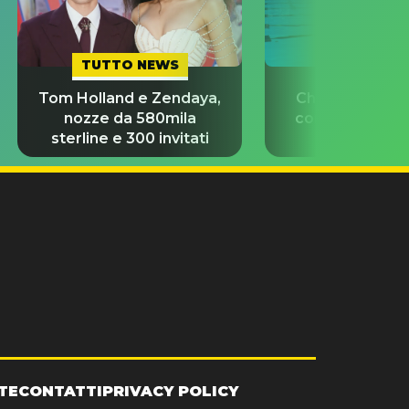
TUTTO NEWS
TUTTO NE
Tom Holland e Zendaya,
Chi è Chiara Pe
nozze da 580mila
con i 5 ori agli
sterline e 300 invitati
riscrive la s
TE
CONTATTI
PRIVACY POLICY