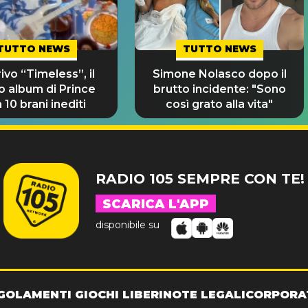
TUTTO NEWS
TUTTO NEWS
rivo “Timeless”, il
Simone Nolasco dopo il
o album di Prince
brutto incidente: "Sono
 10 brani inediti
così grato alla vita"
RADIO 105 SEMPRE CON TE!
SCARICA L'APP
disponibile su
GOLAMENTI GIOCHI LIBERI
NOTE LEGALI
CORPORA