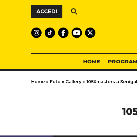
Vai al contenuto
ACCEDI
HOME
PROGRAM
Home
»
Foto
»
Gallery
»
105Xmasters a Senigall
10