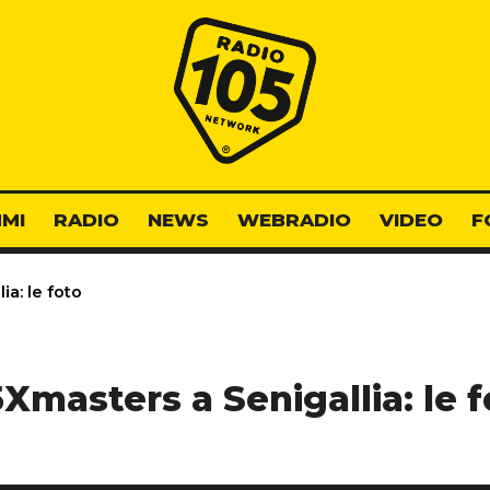
Radio 105
MI
RADIO
NEWS
WEBRADIO
VIDEO
F
ia: le foto
5Xmasters a Senigallia: le f