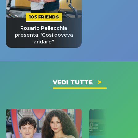
105 FRIENDS
Rosario Pellecchia
presenta “Così doveva
andare”
VEDI TUTTE