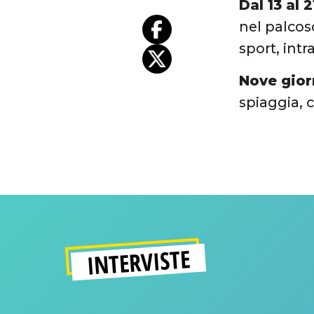
Dal 13 al 
nel palcos
sport,
intr
Nove gior
spiaggia,
c
INTERVISTE