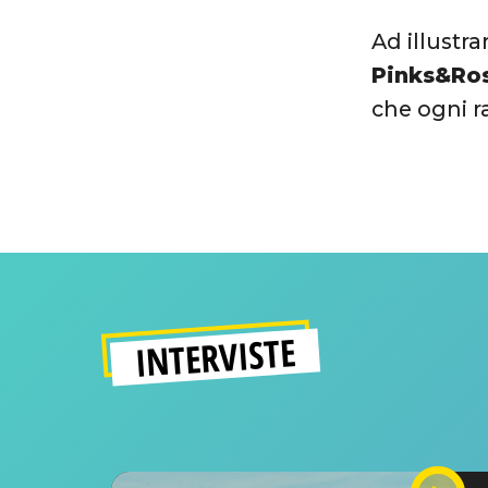
Ad illustra
Pinks&Ro
che ogni r
INTERVISTE