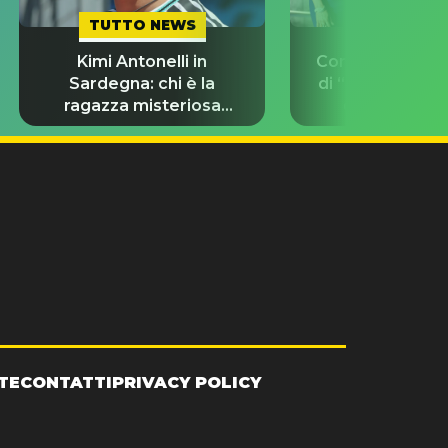
TUTTO NEWS
TUTTO NE
Kimi Antonelli in
Con chi stanno g
Sardegna: chi è la
di “Odissea”? L
ragazza misteriosa
d’amore del 
insieme a lui?
TE
CONTATTI
PRIVACY POLICY