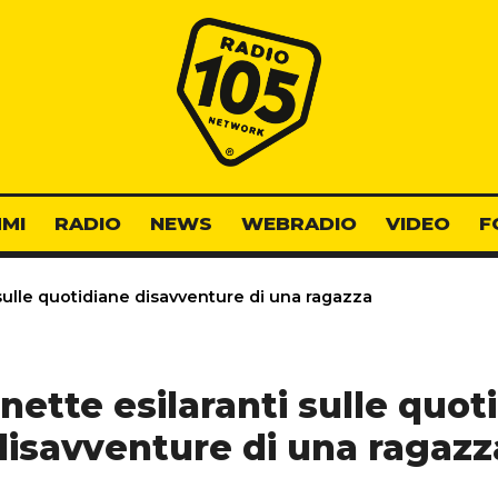
Radio 105
MI
RADIO
NEWS
WEBRADIO
VIDEO
F
 sulle quotidiane disavventure di una ragazza
gnette esilaranti sulle quot
disavventure di una ragazz