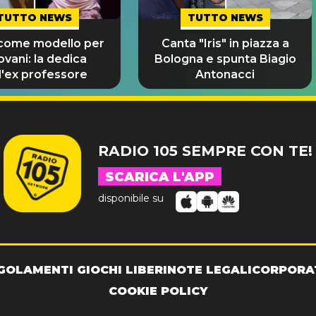
TUTTO NEWS
TUTTO NEWS
 come modello per
Canta "Iris" in piazza a
iovani: la dedica
Bologna e spunta Biagio
l'ex professore
Antonacci
RADIO 105 SEMPRE CON TE!
SCARICA L'APP
disponibile su
GOLAMENTI GIOCHI LIBERI
NOTE LEGALI
CORPORA
COOKIE POLICY