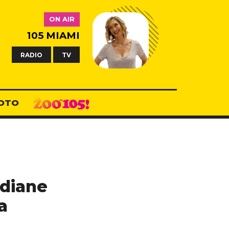
ON AIR
105 MIAMI
RADIO
TV
OTO
idiane
a