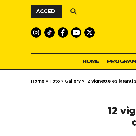
Vai al contenuto
ACCEDI
HOME
PROGRAM
Home
»
Foto
»
Gallery
»
12 vignette esilaranti
12 vi