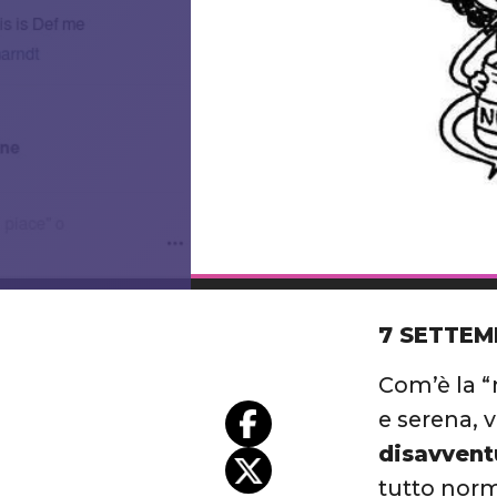
7 SETTEM
Com’è la “
e serena, 
disavvent
tutto norm