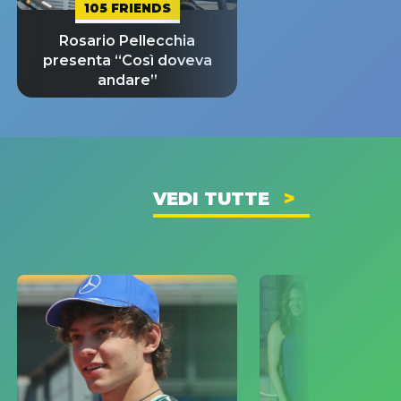
105 FRIENDS
Rosario Pellecchia
presenta “Così doveva
andare”
VEDI TUTTE