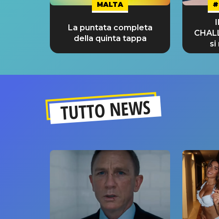
MALTA
#
La puntata completa
CHAL
della quinta tappa
si
GRA
TUTTO NEWS