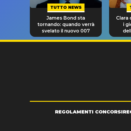
TUTTO NEWS
James Bond sta
Clara
tornando: quando verrà
i g
svelato il nuovo 007
del
REGOLAMENTI CONCORSI
RE