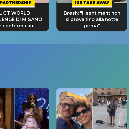
PARTNERSHIP
105 TAKE AWAY
IL GT WORLD
Bresh: "Il sentiment non
LENGE DI MISANO
si prova fino alla notte
 riconferma un
prima"
NDE SUCCESSO!