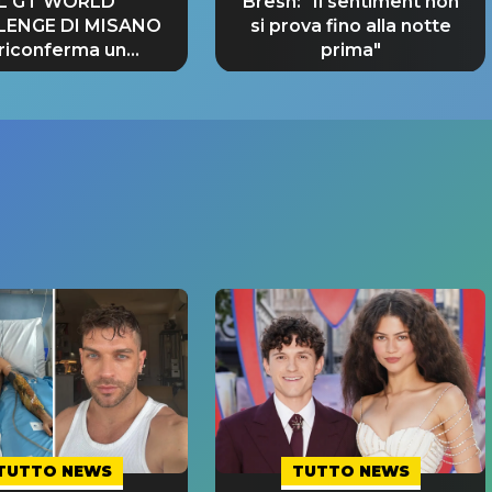
IL GT WORLD
Bresh: "Il sentiment non
LENGE DI MISANO
si prova fino alla notte
 riconferma un
prima"
NDE SUCCESSO!
TUTTO NEWS
TUTTO NEWS