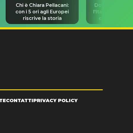
Chi è Chiara Pellacani:
Dove Cameron 
con i 5 ori agli Europei
l’Italia prima de
riscrive la storia
con Damiano 
TE
CONTATTI
PRIVACY POLICY