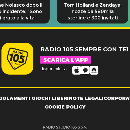
e Nolasco dopo il
Tom Holland e Zendaya,
o incidente: "Sono
nozze da 580mila
 grato alla vita"
sterline e 300 invitati
RADIO 105 SEMPRE CON TE!
SCARICA L'APP
disponibile su
GOLAMENTI GIOCHI LIBERI
NOTE LEGALI
CORPORA
COOKIE POLICY
RADIO STUDIO 105 S.p.A.