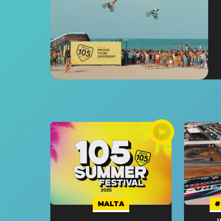
MALTA
#