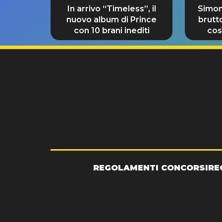
In arrivo “Timeless”, il
Simon
nuovo album di Prince
brutt
con 10 brani inediti
così
REGOLAMENTI CONCORSI
RE