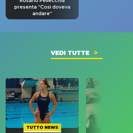
Rosario Pellecchia
presenta “Così doveva
andare”
VEDI TUTTE
TUTTO NEWS
TUTTO NE