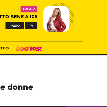
ON AIR
TTO BENE A 105
RADIO
TV
OTO
lle donne