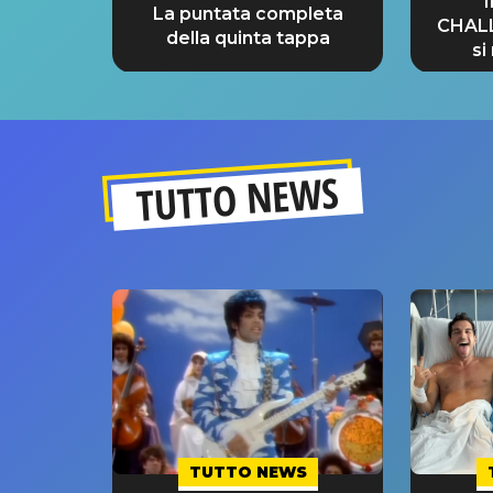
La puntata completa
CHAL
della quinta tappa
si
GRA
TUTTO NEWS
TUTTO NEWS