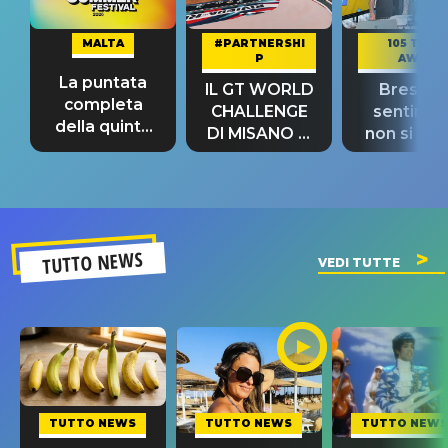
MALTA
#PARTNERSHI
105 TAKE
P
AWAY
La puntata
IL GT WORLD
Bresh: "I
completa
CHALLENGE
sentime
della quinta
DI MISANO si
non si pr
tappa
riconferma
fino alla n
un GRANDE
prima"
SUCCESSO!
TUTTO NEWS
VEDI TUTTE
TUTTO NEWS
TUTTO NEWS
TUTTO NEWS