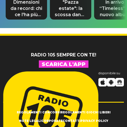
Dimensioni
"Pazza
In arrivo
da record: chi
estate": la
“Timeless”, 
ce l'ha più
scossa dance
nuovo albu
lungo nel
di Sara
di Prince c
mondo?
Tommasi
10 brani
inediti
RADIO 105 SEMPRE CON TE!
SCARICA L'APP
disponibile su
REGOLAMENTI CONCORSI
REGOLAMENTI GIOCHI LIBERI
NOTE LEGALI
CORPORATE
CONTATTI
PRIVACY POLICY