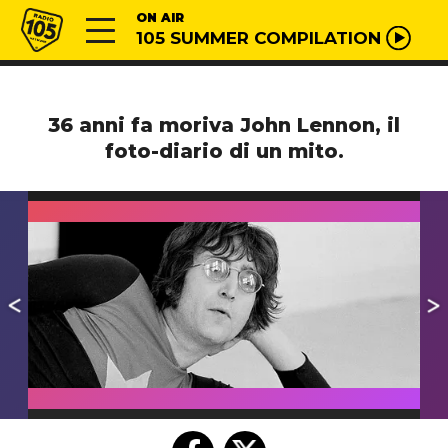
Vai al contenuto
Radio 105
ON AIR
105 SUMMER COMPILATION
36 anni fa moriva John Lennon, il
foto-diario di un mito.