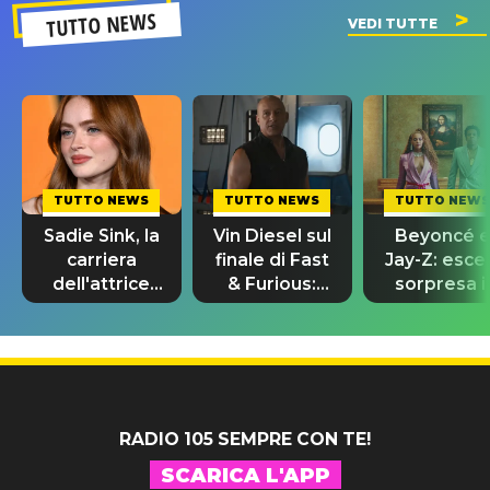
TUTTO NEWS
VEDI TUTTE
TUTTO NEWS
TUTTO NEWS
TUTTO NEWS
Sadie Sink, la
Vin Diesel sul
Beyoncé 
carriera
finale di Fast
Jay-Z: esce
dell'attrice
& Furious:
sorpresa il
da Stranger
“Sto ancora
remix di
Things a
piangendo”
“Morning
Spider-Man
Dew (Donk)
RADIO 105 SEMPRE CON TE!
SCARICA L'APP