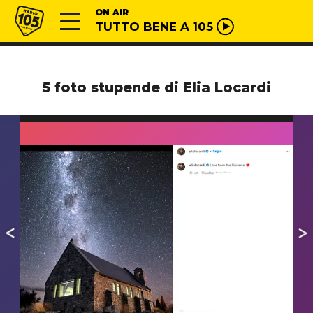
Vai al contenuto
Radio 105
ON AIR
TUTTO BENE A 105
5 foto stupende di Elia Locardi