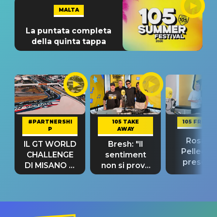
MALTA
La puntata completa
della quinta tappa
#PARTNERSHI
105 TAKE
105 FRIEND
P
AWAY
Rosario
IL GT WORLD
Bresh: "Il
Pellecch
CHALLENGE
sentiment
present
DI MISANO si
non si prova
“Così dov
riconferma
fino alla notte
andare
un GRANDE
prima"
SUCCESSO!