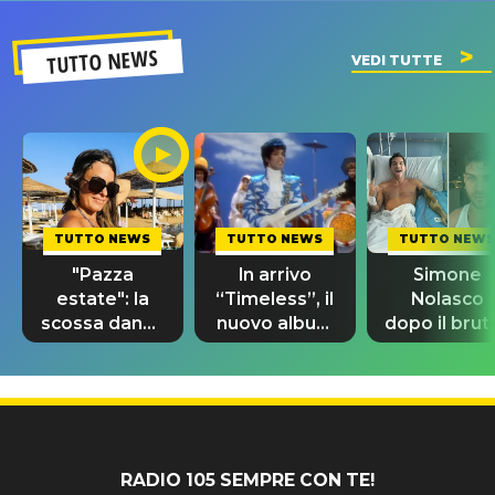
TUTTO NEWS
VEDI TUTTE
TUTTO NEWS
TUTTO NEWS
TUTTO NEWS
"Pazza
In arrivo
Simone
estate": la
“Timeless”, il
Nolasco
scossa dance
nuovo album
dopo il brut
di Sara
di Prince con
incidente:
Tommasi
10 brani
"Sono così
inediti
grato alla
vita"
RADIO 105 SEMPRE CON TE!