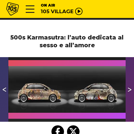
Vai al contenuto
Radio 105
ON AIR
105 VILLAGE
500s Karmasutra: l’auto dedicata al
sesso e all’amore