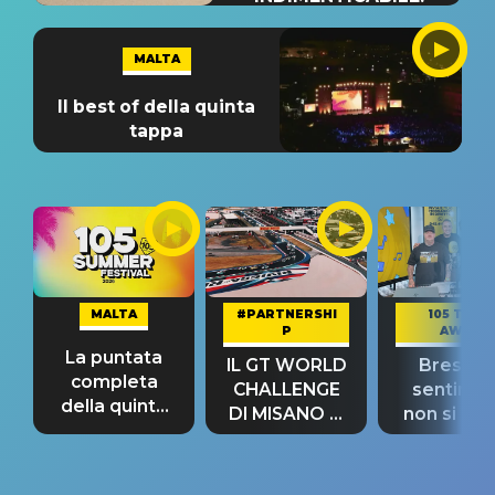
MALTA
Il best of della quinta
tappa
MALTA
#PARTNERSHI
105 TAKE
P
AWAY
La puntata
IL GT WORLD
Bresh: "I
completa
CHALLENGE
sentime
della quinta
DI MISANO si
non si pr
tappa
riconferma
fino alla n
un GRANDE
prima"
SUCCESSO!