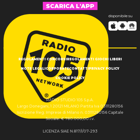
SCARICA L'APP
disponibile su
REGOLAMENTI CONCORSI
REGOLAMENTI GIOCHI LIBERI
NOTE LEGALI
CORPORATE
CONTATTI
PRIVACY POLICY
COOKIE POLICY
RADIO STUDIO 105 S.p.A.
Largo Donegani, 1 20121 MILANO Partita Iva 03111280156
Iscrizione Reg. Imprese di Milano n. 03111280156 Capitale
Sociale: € 780.000,00 i.v.
LICENZA SIAE N.817/I/07-293