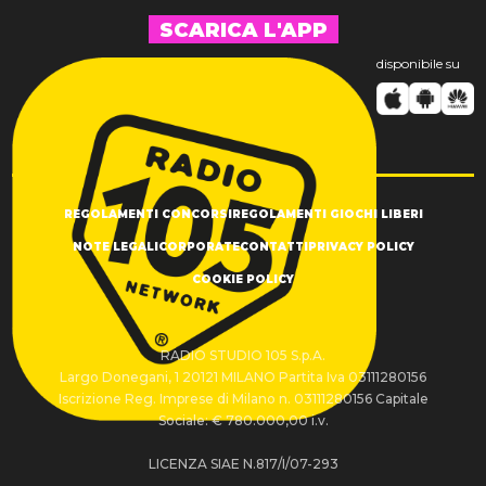
SCARICA L'APP
disponibile su
REGOLAMENTI CONCORSI
REGOLAMENTI GIOCHI LIBERI
NOTE LEGALI
CORPORATE
CONTATTI
PRIVACY POLICY
COOKIE POLICY
RADIO STUDIO 105 S.p.A.
Largo Donegani, 1 20121 MILANO Partita Iva 03111280156
Iscrizione Reg. Imprese di Milano n. 03111280156 Capitale
Sociale: € 780.000,00 i.v.
LICENZA SIAE N.817/I/07-293