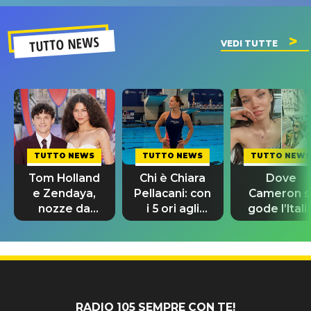
SUCCESSO!
TUTTO NEWS
VEDI TUTTE
TUTTO NEWS
TUTTO NEWS
TUTTO NEWS
Tom Holland
Chi è Chiara
Dove
e Zendaya,
Pellacani: con
Cameron s
nozze da
i 5 ori agli
gode l’Itali
580mila
Europei
prima dell
sterline e
riscrive la
nozze con
300 invitati
storia
Damiano
David
RADIO 105 SEMPRE CON TE!