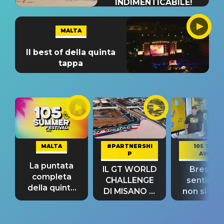
INDIMENTICABILE!
MALTA
Il best of della quinta
tappa
MALTA
#PARTNERSHI
105 TAKE
P
AWAY
La puntata
IL GT WORLD
Bresh: "I
completa
CHALLENGE
sentime
della quinta
DI MISANO si
non si pr
tappa
riconferma
fino alla n
un GRANDE
prima"