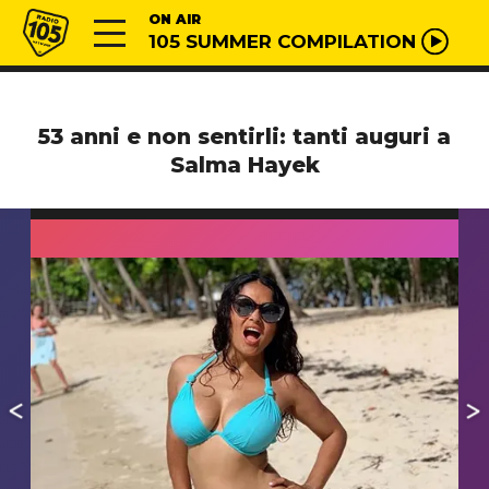
Vai al contenuto
Radio 105
ON AIR
105 SUMMER COMPILATION
53 anni e non sentirli: tanti auguri a
Salma Hayek