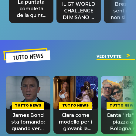
La puntata
IL GT WORLD
Bresh: "I
completa
CHALLENGE
sentime
della quinta
DI MISANO si
non si pr
tappa
riconferma
fino alla n
un GRANDE
prima"
SUCCESSO!
TUTTO NEWS
VEDI TUTTE
TUTTO NEWS
TUTTO NEWS
TUTTO NEWS
James Bond
Clara come
Canta "Iris" 
sta tornando:
modello per i
piazza a
quando verrà
giovani: la
Bologna e
svelato il
dedica
spunta Biag