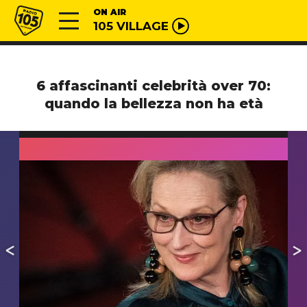
Vai al contenuto
Radio 105
ON AIR
105 VILLAGE
6 affascinanti celebrità over 70:
quando la bellezza non ha età