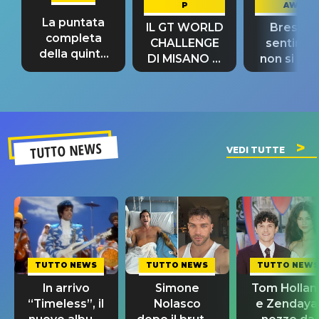
P
AWAY
La puntata
IL GT WORLD
Bresh: "I
completa
CHALLENGE
sentime
della quinta
DI MISANO si
non si pr
tappa
riconferma
fino alla n
un GRANDE
prima"
SUCCESSO!
TUTTO NEWS
VEDI TUTTE
TUTTO NEWS
TUTTO NEWS
TUTTO NEWS
In arrivo
Simone
Tom Hollan
“Timeless”, il
Nolasco
e Zendaya