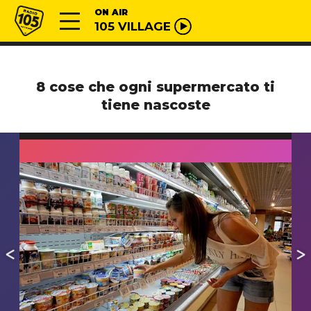
Vai al contenuto
Radio 105
ON AIR
105 VILLAGE
8 cose che ogni supermercato ti
tiene nascoste