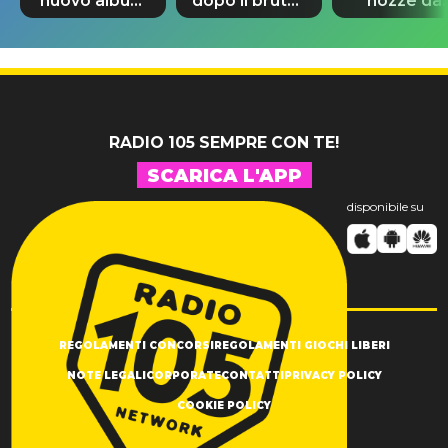
nuovo album
dopo il brutto
nozze da
di Prince con
incidente:
580mila
10 brani
"Sono così
sterline e
inediti
grato alla
300 invitat
vita"
RADIO 105 SEMPRE CON TE!
SCARICA L'APP
disponibile su
REGOLAMENTI CONCORSI
REGOLAMENTI GIOCHI LIBERI
NOTE LEGALI
CORPORATE
CONTATTI
PRIVACY POLICY
COOKIE POLICY