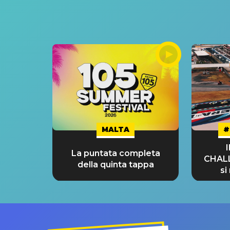
MALTA
#
La puntata completa
CHAL
della quinta tappa
si
GRA