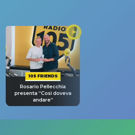
105 FRIENDS
Rosario Pellecchia
presenta “Così doveva
andare”