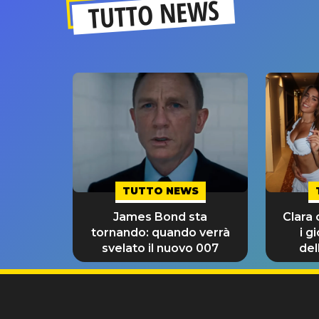
TUTTO NEWS
TUTTO NEWS
James Bond sta
Clara
tornando: quando verrà
i g
svelato il nuovo 007
del