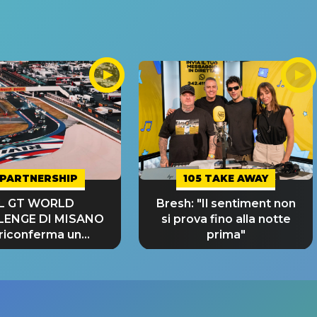
PARTNERSHIP
105 TAKE AWAY
IL GT WORLD
Bresh: "Il sentiment non
LENGE DI MISANO
si prova fino alla notte
 riconferma un
prima"
NDE SUCCESSO!