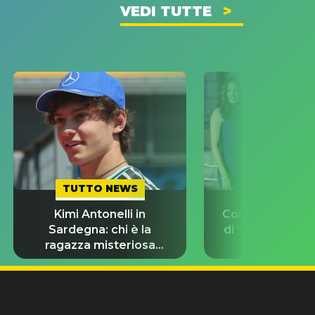
VEDI TUTTE
TUTTO NEWS
TUTTO NE
Kimi Antonelli in
Con chi stanno g
Sardegna: chi è la
di “Odissea”? L
ragazza misteriosa
d’amore del 
insieme a lui?