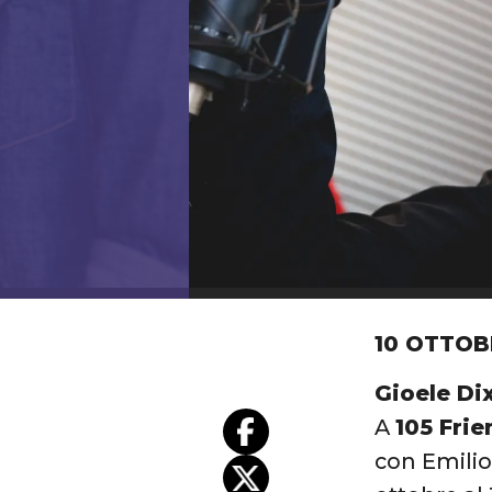
10 OTTOB
Gioele Di
A
105 Frie
con Emilio