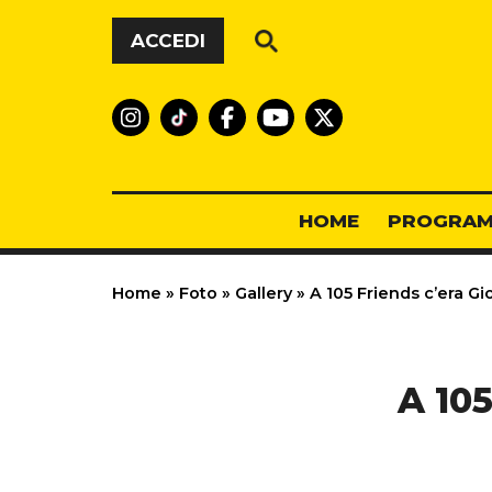
Vai al contenuto
ACCEDI
HOME
PROGRAM
Home
»
Foto
»
Gallery
»
A 105 Friends c’era Gioe
A 105