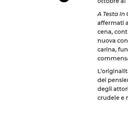
ottobre al
A Testa In 
affermati a
cena, contr
nuova con
carina, fu
commensali
L’original
dei pensie
degli atto
crudele e 