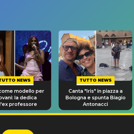
TUTTO NEWS
TUTTO NEWS
 come modello per
Canta "Iris" in piazza a
iovani: la dedica
Bologna e spunta Biagio
l'ex professore
Antonacci