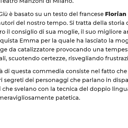
 Teatro Manzoni di Milano.
Giù
è basato su un testo del francese
Florian
utori del nostro tempo. Si tratta della storia 
o il consiglio di sua moglie, il suo migliore 
quista Emma per la quale ha lasciato la mo
nge da catalizzatore provocando una tempest
, scuotendo certezze, risvegliando frustrazio
ità di questa commedia consiste nel fatto che
ri segreti dei personaggi che parlano in disp
ri che svelano con la tecnica del doppio ling
meravigliosamente patetica.