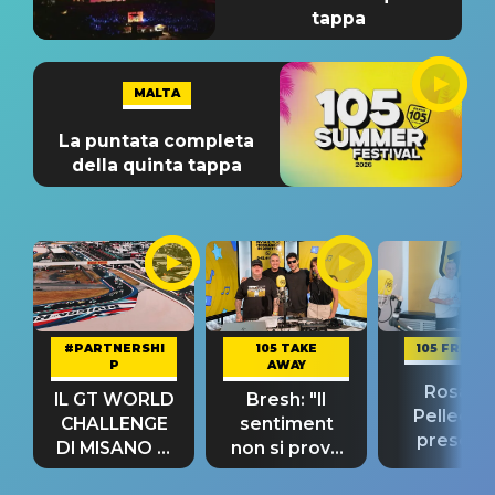
tappa
MALTA
La puntata completa
della quinta tappa
#PARTNERSHI
105 TAKE
105 FRIEND
P
AWAY
Rosario
IL GT WORLD
Bresh: "Il
Pellecch
CHALLENGE
sentiment
present
DI MISANO si
non si prova
“Così dov
riconferma
fino alla notte
andare