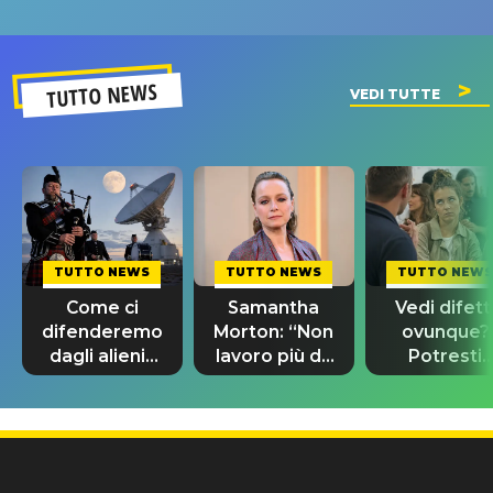
un GRANDE
prima"
SUCCESSO!
TUTTO NEWS
VEDI TUTTE
TUTTO NEWS
TUTTO NEWS
TUTTO NEWS
Come ci
Samantha
Vedi difett
difenderemo
Morton: “Non
ovunque?
dagli alieni?
lavoro più da
Potresti
Con le
un anno
avere un Q
cornamuse
perché ho 49
superiore
scozzesi
anni”
agli altri