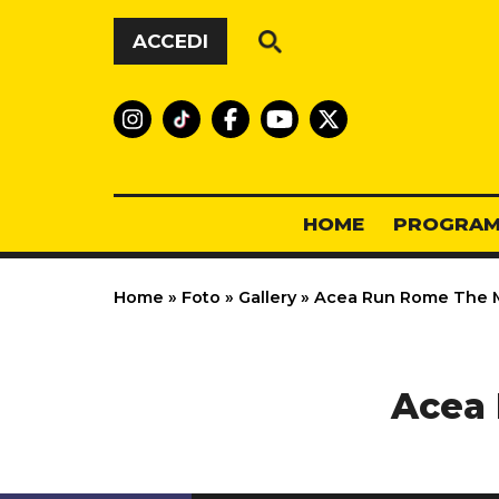
Vai al contenuto
ACCEDI
HOME
PROGRAM
Home
»
Foto
»
Gallery
»
Acea Run Rome The Ma
Acea 