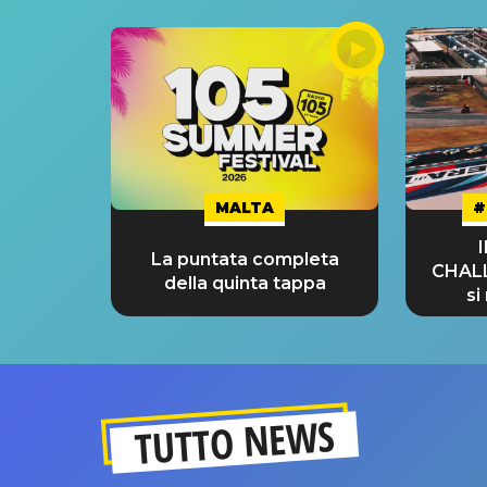
MALTA
#
La puntata completa
CHAL
della quinta tappa
si
GRA
TUTTO NEWS