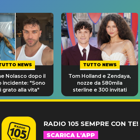
TUTTO NEWS
TUTTO NEWS
e Nolasco dopo il
Tom Holland e Zendaya,
o incidente: "Sono
nozze da 580mila
 grato alla vita"
sterline e 300 invitati
RADIO 105 SEMPRE CON TE!
SCARICA L'APP