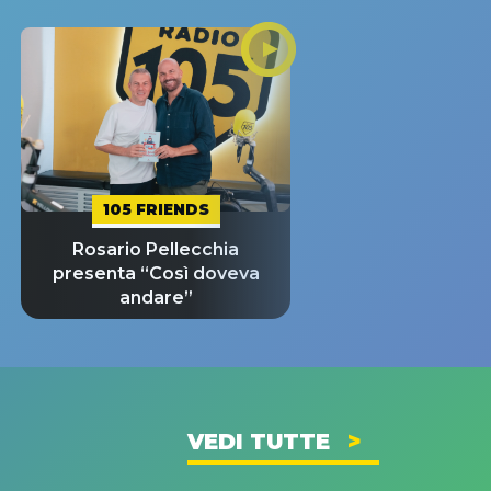
105 FRIENDS
Rosario Pellecchia
presenta “Così doveva
andare”
VEDI TUTTE