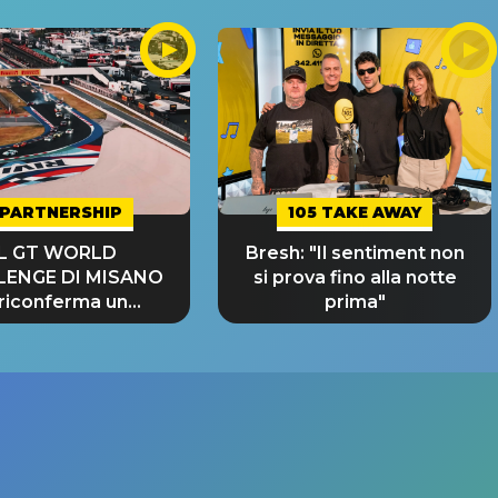
PARTNERSHIP
105 TAKE AWAY
IL GT WORLD
Bresh: "Il sentiment non
LENGE DI MISANO
si prova fino alla notte
 riconferma un
prima"
NDE SUCCESSO!