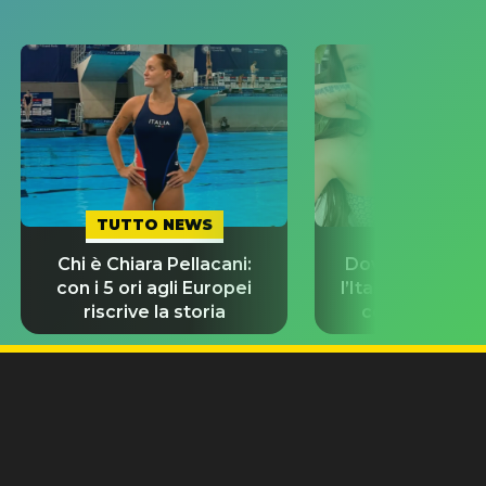
TUTTO NEWS
TUTTO NE
Chi è Chiara Pellacani:
Dove Cameron 
con i 5 ori agli Europei
l’Italia prima de
riscrive la storia
con Damiano 