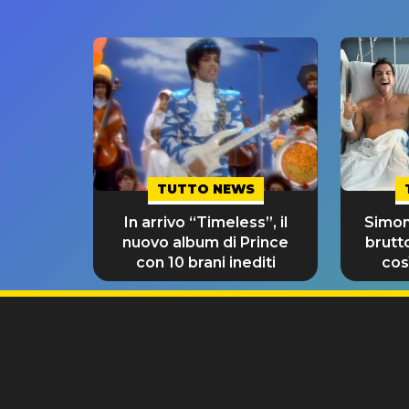
TUTTO NEWS
In arrivo “Timeless”, il
Simon
nuovo album di Prince
brutt
con 10 brani inediti
così