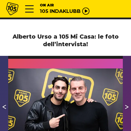
Vai al contenuto
Radio 105
ON AIR
105 INDAKLUBB
Alberto Urso a 105 Mi Casa: le foto
dell’intervista!