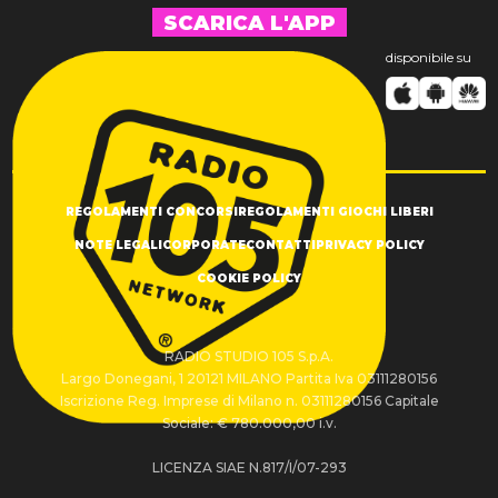
SCARICA L'APP
disponibile su
REGOLAMENTI CONCORSI
REGOLAMENTI GIOCHI LIBERI
NOTE LEGALI
CORPORATE
CONTATTI
PRIVACY POLICY
COOKIE POLICY
RADIO STUDIO 105 S.p.A.
Largo Donegani, 1 20121 MILANO Partita Iva 03111280156
Iscrizione Reg. Imprese di Milano n. 03111280156 Capitale
Sociale: € 780.000,00 i.v.
LICENZA SIAE N.817/I/07-293