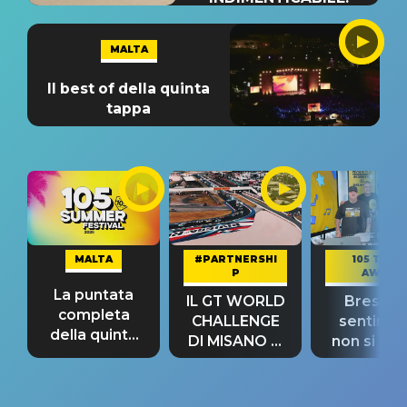
MALTA
Il best of della quinta
tappa
MALTA
#PARTNERSHI
105 TAKE
P
AWAY
La puntata
IL GT WORLD
Bresh: "I
completa
CHALLENGE
sentime
della quinta
DI MISANO si
non si pr
tappa
riconferma
fino alla n
un GRANDE
prima"
SUCCESSO!