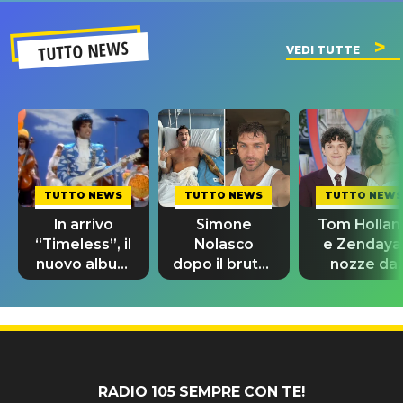
TUTTO NEWS
VEDI TUTTE
TUTTO NEWS
TUTTO NEWS
TUTTO NEWS
In arrivo
Simone
Tom Hollan
“Timeless”, il
Nolasco
e Zendaya
nuovo album
dopo il brutto
nozze da
di Prince con
incidente:
580mila
10 brani
"Sono così
sterline e
inediti
grato alla
300 invitat
vita"
RADIO 105 SEMPRE CON TE!