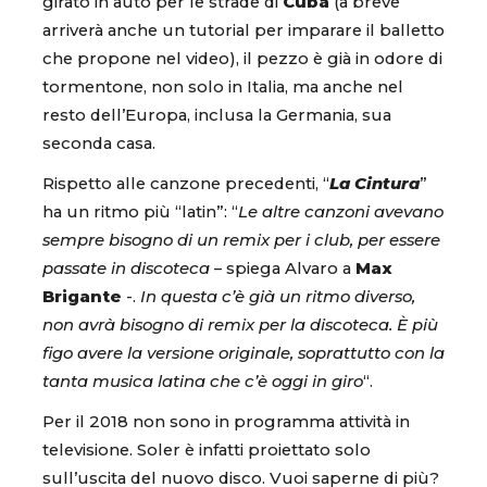
girato in auto per le strade di
Cuba
(a breve
arriverà anche un tutorial per imparare il balletto
che propone nel video), il pezzo è già in odore di
tormentone, non solo in Italia, ma anche nel
resto dell’Europa, inclusa la Germania, sua
seconda casa.
Rispetto alle canzone precedenti, “
La Cintura
”
ha un ritmo più “latin”: “
Le altre canzoni avevano
sempre bisogno di un remix per i club, per essere
passate in discoteca
– spiega Alvaro a
Max
Brigante
-.
In questa c’è già un ritmo diverso,
non avrà bisogno di remix per la discoteca. È più
figo avere la versione originale, soprattutto con la
tanta musica latina che c’è oggi in giro
“.
Per il 2018 non sono in programma attività in
televisione. Soler è infatti proiettato solo
sull’uscita del nuovo disco. Vuoi saperne di più?