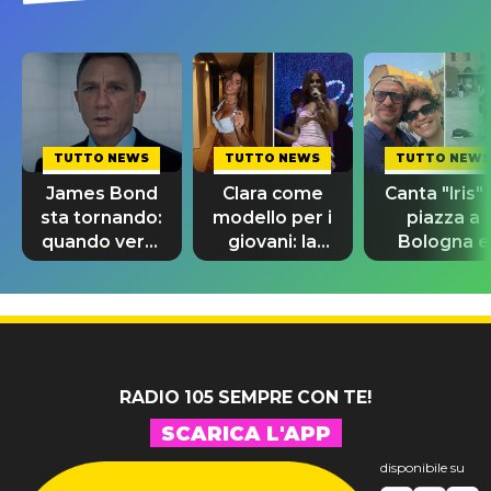
TUTTO NEWS
TUTTO NEWS
TUTTO NEWS
James Bond
Clara come
Canta "Iris" 
sta tornando:
modello per i
piazza a
quando verrà
giovani: la
Bologna e
svelato il
dedica
spunta Biag
nuovo 007
dell'ex
Antonacci
professore
RADIO 105 SEMPRE CON TE!
SCARICA L'APP
disponibile su