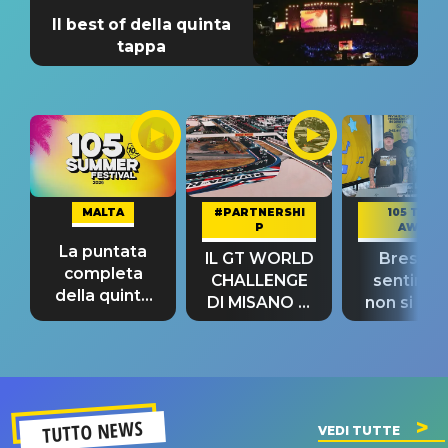
Il best of della quinta
tappa
MALTA
#PARTNERSHI
105 TAKE
P
AWAY
La puntata
IL GT WORLD
Bresh: "I
completa
CHALLENGE
sentime
della quinta
DI MISANO si
non si pr
tappa
riconferma
fino alla n
un GRANDE
prima"
SUCCESSO!
TUTTO NEWS
VEDI TUTTE