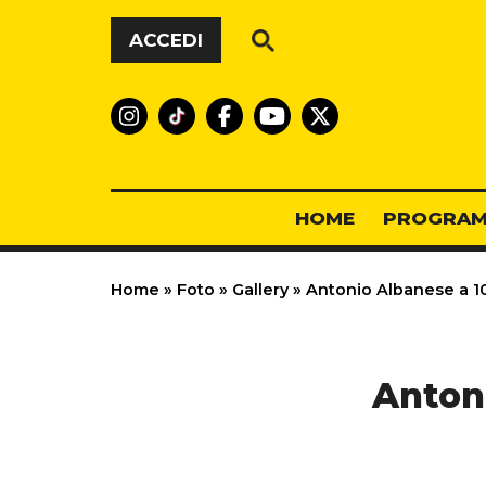
Vai al contenuto
ACCEDI
HOME
PROGRAM
Home
»
Foto
»
Gallery
»
Antonio Albanese a 105
Antoni