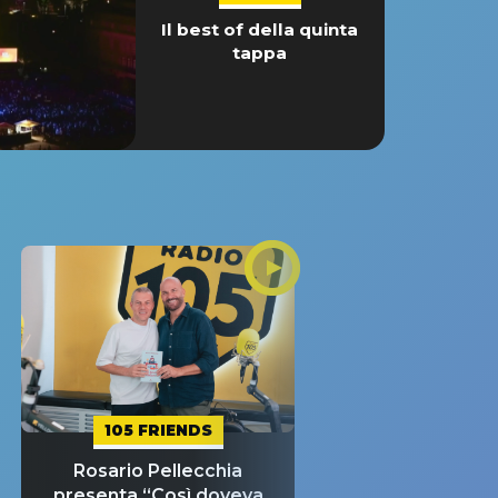
Il best of della quinta
tappa
105 FRIENDS
Rosario Pellecchia
presenta “Così doveva