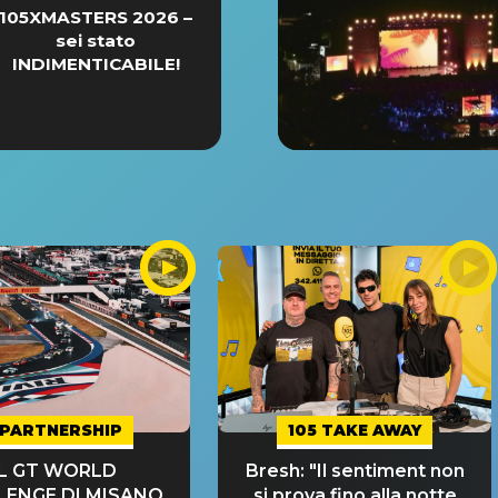
105XMASTERS 2026 –
sei stato
INDIMENTICABILE!
PARTNERSHIP
105 TAKE AWAY
IL GT WORLD
Bresh: "Il sentiment non
LENGE DI MISANO
si prova fino alla notte