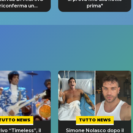
 riconferma un
prima"
NDE SUCCESSO!
TUTTO NEWS
TUTTO NEWS
rivo “Timeless”, il
Simone Nolasco dopo il