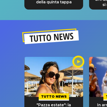
della quinta tappa
si
GRA
TUTTO NEWS
TUTTO NEWS
"Pazza estate": la
In ar