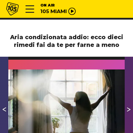
Vai al contenuto
Radio 105
ON AIR
105 MIAMI
Aria condizionata addio: ecco dieci
rimedi fai da te per farne a meno