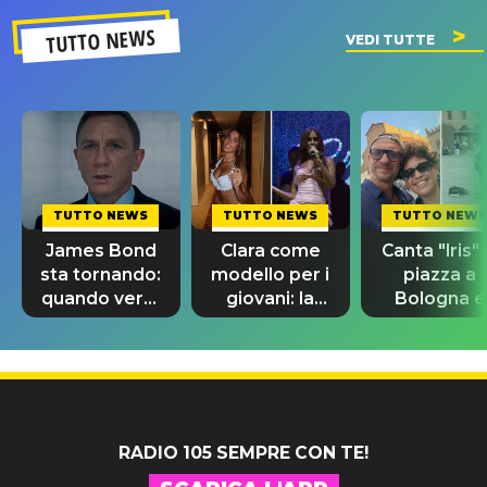
TUTTO NEWS
VEDI TUTTE
TUTTO NEWS
TUTTO NEWS
TUTTO NEWS
James Bond
Clara come
Canta "Iris" 
sta tornando:
modello per i
piazza a
quando verrà
giovani: la
Bologna e
svelato il
dedica
spunta Biag
nuovo 007
dell'ex
Antonacci
professore
RADIO 105 SEMPRE CON TE!