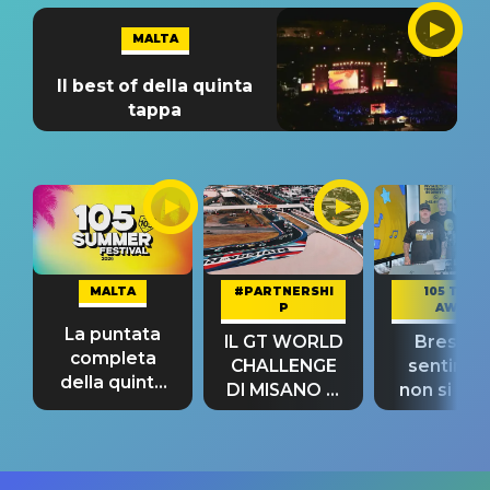
MALTA
Il best of della quinta
tappa
MALTA
#PARTNERSHI
105 TAKE
P
AWAY
La puntata
IL GT WORLD
Bresh: "I
completa
CHALLENGE
sentime
della quinta
DI MISANO si
non si pr
tappa
riconferma
fino alla n
un GRANDE
prima"
SUCCESSO!