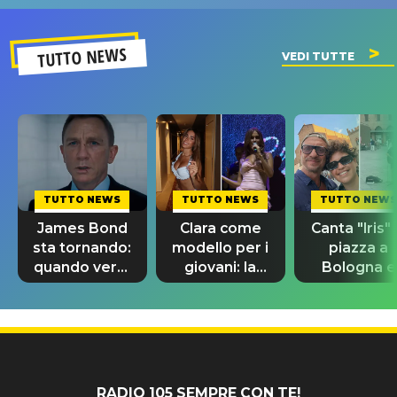
SUCCESSO!
TUTTO NEWS
VEDI TUTTE
TUTTO NEWS
TUTTO NEWS
TUTTO NEWS
James Bond
Clara come
Canta "Iris" 
sta tornando:
modello per i
piazza a
quando verrà
giovani: la
Bologna e
svelato il
dedica
spunta Biag
nuovo 007
dell'ex
Antonacci
professore
RADIO 105 SEMPRE CON TE!