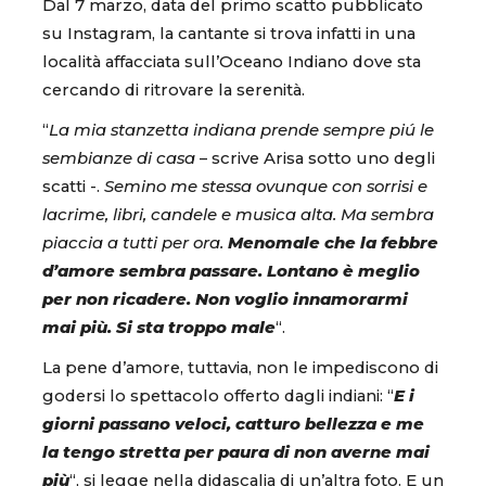
Dal 7 marzo, data del primo scatto pubblicato
su Instagram, la cantante si trova infatti in una
località affacciata sull’Oceano Indiano dove sta
cercando di ritrovare la serenità.
“
La mia stanzetta indiana prende sempre piú le
sembianze di casa
– scrive Arisa sotto uno degli
scatti -.
Semino me stessa ovunque con sorrisi e
lacrime, libri, candele e musica alta. Ma sembra
piaccia a tutti per ora.
Menomale che la febbre
d’amore sembra passare. Lontano è meglio
per non ricadere. Non voglio innamorarmi
mai più. Si sta troppo male
“.
La pene d’amore, tuttavia, non le impediscono di
godersi lo spettacolo offerto dagli indiani: “
E i
giorni passano veloci, catturo bellezza e me
la tengo stretta per paura di non averne mai
più
“, si legge nella didascalia di un’altra foto. E un