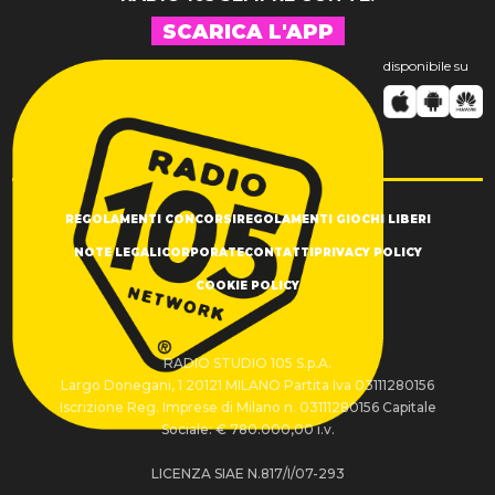
SCARICA L'APP
disponibile su
REGOLAMENTI CONCORSI
REGOLAMENTI GIOCHI LIBERI
NOTE LEGALI
CORPORATE
CONTATTI
PRIVACY POLICY
COOKIE POLICY
RADIO STUDIO 105 S.p.A.
Largo Donegani, 1 20121 MILANO Partita Iva 03111280156
Iscrizione Reg. Imprese di Milano n. 03111280156 Capitale
Sociale: € 780.000,00 i.v.
LICENZA SIAE N.817/I/07-293