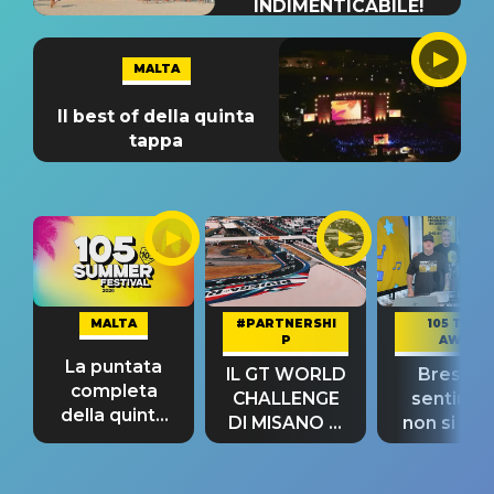
INDIMENTICABILE!
MALTA
Il best of della quinta
tappa
MALTA
#PARTNERSHI
105 TAKE
P
AWAY
La puntata
IL GT WORLD
Bresh: "I
completa
CHALLENGE
sentime
della quinta
DI MISANO si
non si pr
tappa
riconferma
fino alla n
un GRANDE
prima"