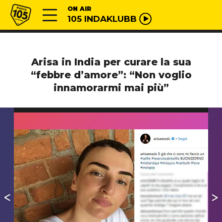
Vai al contenuto
Radio 105
ON AIR
105 INDAKLUBB
Arisa in India per curare la sua
“febbre d’amore”: “Non voglio
innamorarmi mai più”