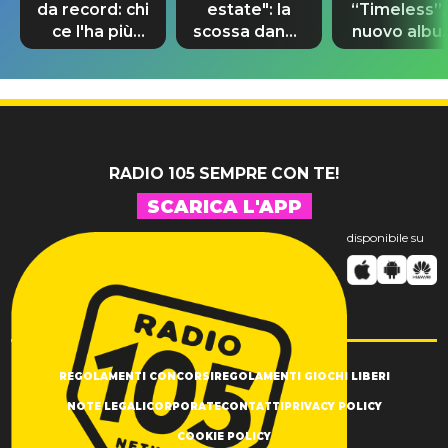
da record: chi
estate": la
“Timeless”, 
ce l'ha più
scossa dance
nuovo albu
lungo nel
di Sara
di Prince c
mondo?
Tommasi
10 brani
inediti
RADIO 105 SEMPRE CON TE!
SCARICA L'APP
disponibile su
REGOLAMENTI CONCORSI
REGOLAMENTI GIOCHI LIBERI
NOTE LEGALI
CORPORATE
CONTATTI
PRIVACY POLICY
COOKIE POLICY