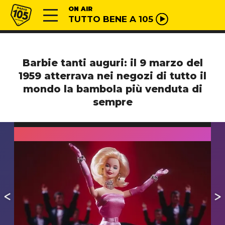
Vai al contenuto
Radio 105
ON AIR
TUTTO BENE A 105
Barbie tanti auguri: il 9 marzo del
1959 atterrava nei negozi di tutto il
mondo la bambola più venduta di
sempre