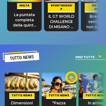
MALTA
#PARTNERSHI
105 TAKE
P
AWAY
La puntata
IL GT WORLD
Bresh: "I
completa
CHALLENGE
sentime
della quinta
DI MISANO si
non si pr
tappa
riconferma
fino alla n
un GRANDE
prima"
SUCCESSO!
TUTTO NEWS
VEDI TUTTE
TUTTO NEWS
TUTTO NEWS
TUTTO NEWS
Dimensioni
"Pazza
In arrivo