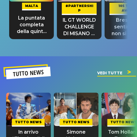
MALTA
#PARTNERSHI
105 TAKE
P
AWAY
La puntata
IL GT WORLD
Bresh: "I
completa
CHALLENGE
sentime
della quinta
DI MISANO si
non si pr
tappa
riconferma
fino alla n
un GRANDE
prima"
SUCCESSO!
TUTTO NEWS
VEDI TUTTE
TUTTO NEWS
TUTTO NEWS
TUTTO NEWS
In arrivo
Simone
Tom Hollan