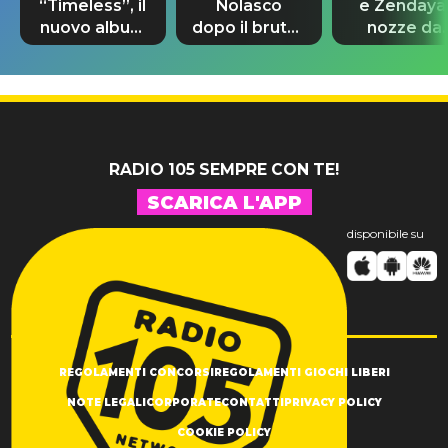
“Timeless”, il
Nolasco
e Zendaya
nuovo album
dopo il brutto
nozze da
di Prince con
incidente:
580mila
10 brani
"Sono così
sterline e
inediti
grato alla
300 invitat
vita"
RADIO 105 SEMPRE CON TE!
SCARICA L'APP
disponibile su
REGOLAMENTI CONCORSI
REGOLAMENTI GIOCHI LIBERI
NOTE LEGALI
CORPORATE
CONTATTI
PRIVACY POLICY
COOKIE POLICY