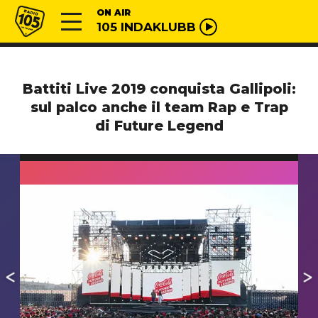
Vai al contenuto
Radio 105
ON AIR
105 INDAKLUBB
Battiti Live 2019 conquista Gallipoli:
sul palco anche il team Rap e Trap
di Future Legend