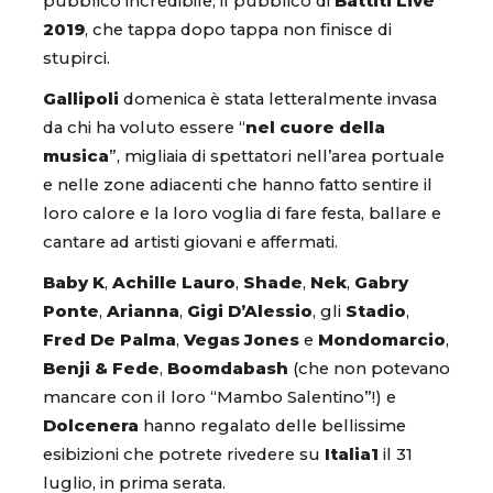
pubblico incredibile, il pubblico di
Battiti Live
2019
, che tappa dopo tappa non finisce di
stupirci.
Gallipoli
domenica è stata letteralmente invasa
da chi ha voluto essere “
nel cuore della
musica
”, migliaia di spettatori nell’area portuale
e nelle zone adiacenti che hanno fatto sentire il
loro calore e la loro voglia di fare festa, ballare e
cantare ad artisti giovani e affermati.
Baby K
,
Achille Lauro
,
Shade
,
Nek
,
Gabry
Ponte
,
Arianna
,
Gigi D’Alessio
, gli
Stadio
,
Fred De Palma
,
Vegas Jones
e
Mondomarcio
,
Benji & Fede
,
Boomdabash
(che non potevano
mancare con il loro “Mambo Salentino”!) e
Dolcenera
hanno regalato delle bellissime
esibizioni che potrete rivedere su
Italia1
il 31
luglio, in prima serata.