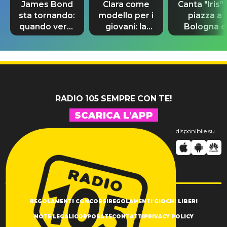
James Bond
Clara come
Canta "Iris" 
sta tornando:
modello per i
piazza a
quando verrà
giovani: la
Bologna e
svelato il
dedica
spunta Biag
nuovo 007
dell'ex
Antonacci
professore
RADIO 105 SEMPRE CON TE!
SCARICA L'APP
disponibile su
REGOLAMENTI CONCORSI
REGOLAMENTI GIOCHI LIBERI
NOTE LEGALI
CORPORATE
CONTATTI
PRIVACY POLICY