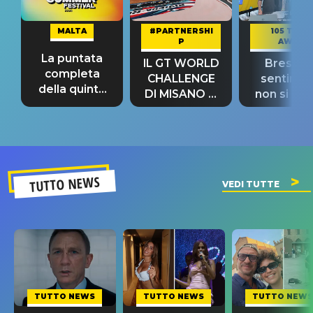
MALTA
#PARTNERSHI
105 TAKE
P
AWAY
La puntata
IL GT WORLD
Bresh: "I
completa
CHALLENGE
sentime
della quinta
DI MISANO si
non si pr
tappa
riconferma
fino alla n
un GRANDE
prima"
SUCCESSO!
TUTTO NEWS
VEDI TUTTE
TUTTO NEWS
TUTTO NEWS
TUTTO NEWS