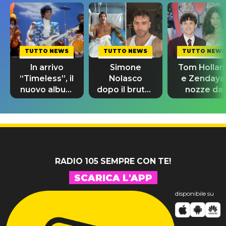
TUTTO NEWS
TUTTO NEWS
TUTTO NEWS
In arrivo
Simone
Tom Hollan
“Timeless”, il
Nolasco
e Zendaya
nuovo album
dopo il brutto
nozze da
di Prince con
incidente:
580mila
10 brani
"Sono così
sterline e
inediti
grato alla
300 invitat
vita"
RADIO 105 SEMPRE CON TE!
SCARICA L'APP
disponibile su