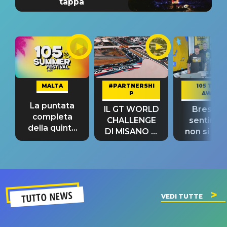
tappa
MALTA
#PARTNERSHI
105 TAKE
P
AWAY
La puntata
IL GT WORLD
Bresh: "I
completa
CHALLENGE
sentime
della quinta
DI MISANO si
non si pr
tappa
riconferma
fino alla n
un GRANDE
prima"
SUCCESSO!
TUTTO NEWS
VEDI TUTTE