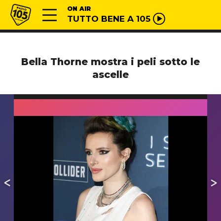
Vai al contenuto
Radio 105
ON AIR
TUTTO BENE A 105
Bella Thorne mostra i peli sotto le
ascelle