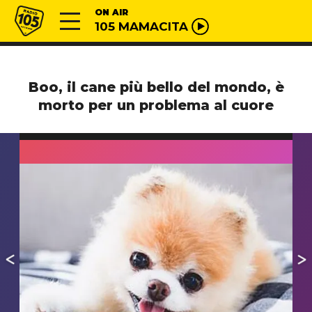
Vai al contenuto
Radio 105
ON AIR
105 MAMACITA
Boo, il cane più bello del mondo, è
morto per un problema al cuore