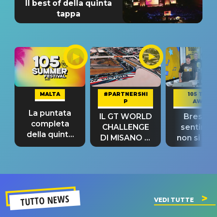
Il best of della quinta
tappa
MALTA
#PARTNERSHI
105 TAKE
P
AWAY
La puntata
IL GT WORLD
Bresh: "I
completa
CHALLENGE
sentime
della quinta
DI MISANO si
non si pr
tappa
riconferma
fino alla n
un GRANDE
prima"
SUCCESSO!
TUTTO NEWS
VEDI TUTTE