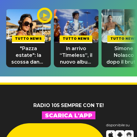
TUTTO NEWS
TUTTO NEWS
TUTTO NEWS
"Pazza
In arrivo
Simone
estate": la
“Timeless”, il
Nolasco
scossa dance
nuovo album
dopo il brut
di Sara
di Prince con
incidente:
Tommasi
10 brani
"Sono così
inediti
grato alla
vita"
RADIO 105 SEMPRE CON TE!
SCARICA L'APP
disponibile su