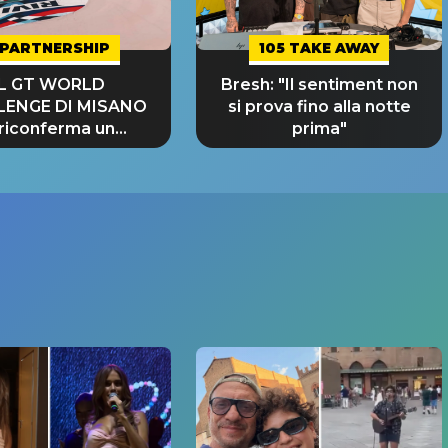
PARTNERSHIP
105 TAKE AWAY
IL GT WORLD
Bresh: "Il sentiment non
LENGE DI MISANO
si prova fino alla notte
 riconferma un
prima"
NDE SUCCESSO!