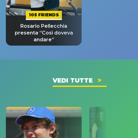
105 FRIENDS
Rosario Pellecchia
presenta “Così doveva
andare”
VEDI TUTTE