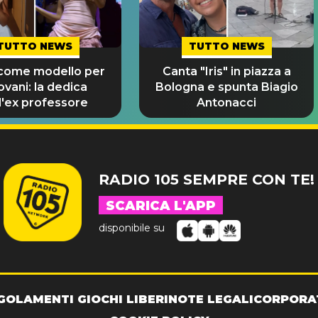
TUTTO NEWS
TUTTO NEWS
 come modello per
Canta "Iris" in piazza a
iovani: la dedica
Bologna e spunta Biagio
l'ex professore
Antonacci
RADIO 105 SEMPRE CON TE!
SCARICA L'APP
disponibile su
GOLAMENTI GIOCHI LIBERI
NOTE LEGALI
CORPORA