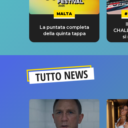
MALTA
#
La puntata completa
CHAL
della quinta tappa
si
GRA
TUTTO NEWS