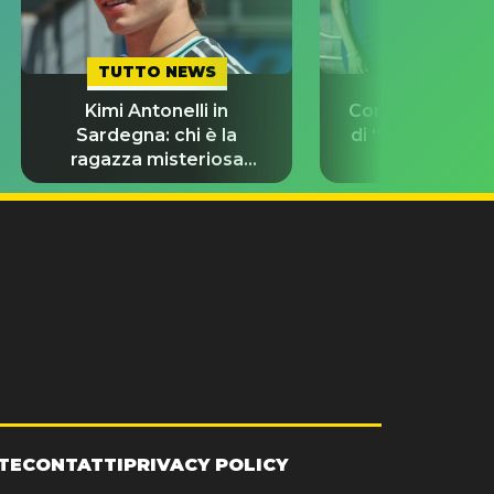
TUTTO NEWS
TUTTO NE
Kimi Antonelli in
Con chi stanno g
Sardegna: chi è la
di “Odissea”? L
ragazza misteriosa
d’amore del 
insieme a lui?
TE
CONTATTI
PRIVACY POLICY