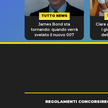
TUTTO NEWS
James Bond sta
Clara
tornando: quando verrà
i g
svelato il nuovo 007
del
REGOLAMENTI CONCORSI
RE