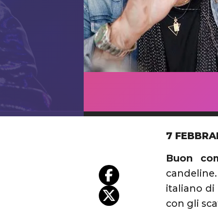
7 FEBBRA
Buon com
candeline
italiano d
con gli sca