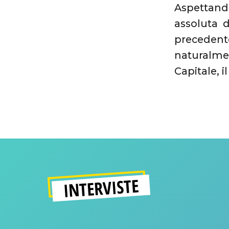
Aspettand
assoluta 
preceden
naturalme
Capitale, i
INTERVISTE